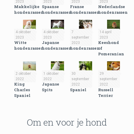
2023
2023
2023
2023
Makkelijke
Spaanse
Franse
Nederlandse
hondenrassen
hondenrassen
hondenrassen
hondenrassen
4 oktober
4 oktober
7
14 april
2023
2023
september
2023
Witte
Japanse
Russische
Keeshond
2023
hondenrassen
hondenrassen
hondenrassen
of
Pomeranian
2 oktober
1 oktober
30
29
2022
2022
september
september
King
Japanse
Japanse
Jack
2022
2022
Charles
Spits
Spaniel
Russell
Spaniel
Terrier
Om en voor je hond