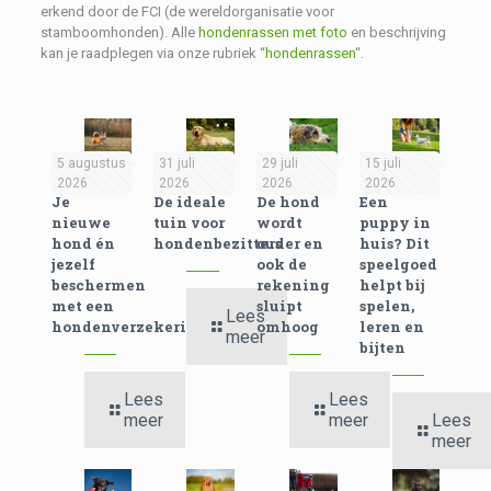
erkend door de FCI (de wereldorganisatie voor
stamboomhonden). Alle
hondenrassen met foto
en beschrijving
kan je raadplegen via onze rubriek “
hondenrassen
“.
5 augustus
31 juli
29 juli
15 juli
2026
2026
2026
2026
Je
De ideale
De hond
Een
nieuwe
tuin voor
wordt
puppy in
hond én
hondenbezitters
ouder en
huis? Dit
jezelf
ook de
speelgoed
beschermen
rekening
helpt bij
met een
sluipt
spelen,
Lees
hondenverzekering
omhoog
leren en
meer
bijten
Lees
Lees
meer
meer
Lees
meer