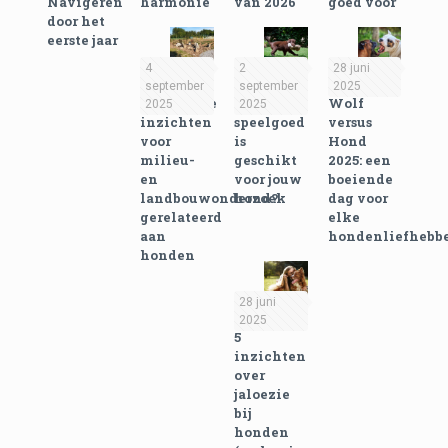
Navigeren
harmonie
van 2026
goed voor
door het
eerste jaar
4
2
28 juni
september
september
2025
Praktische
Welk
Wolf
2025
2025
inzichten
speelgoed
versus
voor
is
Hond
milieu-
geschikt
2025: een
en
voor jouw
boeiende
landbouwonderzoek
hond?
dag voor
gerelateerd
elke
aan
hondenliefhebb
honden
28 juni
2025
5
inzichten
over
jaloezie
bij
honden