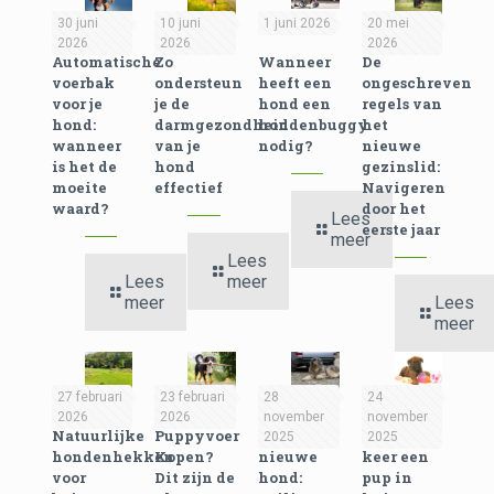
30 juni
10 juni
1 juni 2026
20 mei
2026
2026
2026
Automatische
Zo
Wanneer
De
voerbak
ondersteun
heeft een
ongeschreven
voor je
je de
hond een
regels van
hond:
darmgezondheid
hondenbuggy
het
wanneer
van je
nodig?
nieuwe
is het de
hond
gezinslid:
moeite
effectief
Navigeren
waard?
door het
Lees
eerste jaar
meer
Lees
Lees
meer
meer
Lees
meer
27 februari
23 februari
28
24
2026
2026
november
november
Natuurlijke
Puppyvoer
Een
Eerste
2025
2025
hondenhekken
Kopen?
nieuwe
keer een
voor
Dit zijn de
hond:
pup in