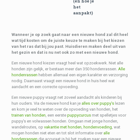
(en hoe je
het
aanpakt)
Wanneer je op zoek gaat naar een nieuwe hond zal dit heel
wat tijd kosten om de juiste keuze te maken bij het kiezen
van het ras dat bij jou past. Huisdieren maken deel uit van
het gezin en dat is nu net ook zo met een nieuwe hond.
Een nieuwe hond kiezen vraagt heel wat opzoekwerk. Niet alle
honden zijn gelijk, er bestaan meer dan 350 hondenrassen.
Alle
hondenrassen
hebben allemaal een eigen karakter en verzorging
nodig. Daarnaast vraagt een nieuwe hond in huis heel wat
aandacht en een correcte opvoeding.
Een nieuwe puppy vraagt net zoveel aandacht als kinderen bij
hun ouders. Via de nieuwe hond kan je
alles over puppy’s
lezen
en kom je veel te weten over de opvoeding van honden, het
trainen van honden
, een eerste
puppycurcus
met spelletjes voor
puppy’s en volwassen honden. Omgaan met jonge honden,
wandelroutes, op
vakantie met honden
,
hondenvoeding
, wat
mogen honden niet eten en tot slot informatie over
alle
hondenrassen
die accuraat is bij het zoeken naar een nieuwe