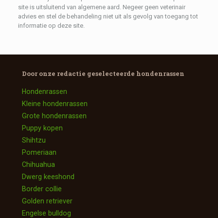
site is uitsluitend van algemene aard.
Negeer geen veterinair
advies en stel de behandeling niet uit als gevolg van toegang tot
informatie op deze site.
Door onze redactie geselecteerde
hondenrassen
Hondenrassen
Kleine hondenrassen
Grote hondenrassen
Puppy kopen
Shihtzu
Pomeriaan
Chihuahua
Dwerg keeshond
Border collie
Golden retriever
Engelse bulldog