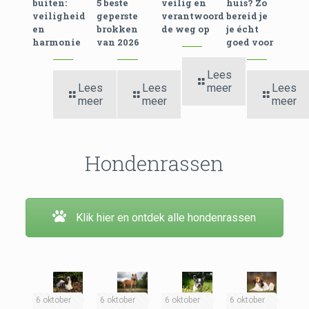
buiten:
5 beste
veilig en
huis? Zo
veiligheid
geperste
verantwoord
bereid je
en
brokken
de weg op
je écht
harmonie
van 2026
goed voor
Lees
Lees
Lees
meer
Lees
meer
meer
meer
Hondenrassen
Klik hier en ontdek alle hondenrassen
6 oktober
6 oktober
6 oktober
6 oktober