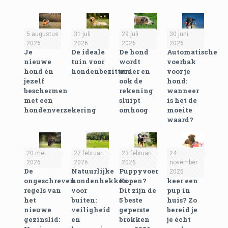
5 augustus
31 juli
29 juli
30 juni
2026
2026
2026
2026
Je
De ideale
De hond
Automatische
nieuwe
tuin voor
wordt
voerbak
hond én
hondenbezitters
ouder en
voor je
jezelf
ook de
hond:
beschermen
rekening
wanneer
met een
sluipt
is het de
hondenverzekering
omhoog
moeite
waard?
20 mei
27 februari
23 februari
24
2026
2026
2026
november
De
Natuurlijke
Puppyvoer
Eerste
2025
ongeschreven
hondenhekken
Kopen?
keer een
regels van
voor
Dit zijn de
pup in
het
buiten:
5 beste
huis? Zo
nieuwe
veiligheid
geperste
bereid je
gezinslid:
en
brokken
je écht