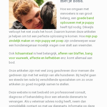
met je hond.
Hoe we omgaan met
viervoeters is van groot
belang, een
goede band
opbouwen met je puppy
heeft tijd nodig. Dikwijls
verloopt het niet zoals het hoort. Daarom kunnen deze artikelen
je helpen om tot een perfecte oplossing te komen. Hoe
mijn pup
zindelijk maken
en
mijn puppy eet poep
zijn onderwerpen waar
een hondeneigenaar moeilijk vragen over stelt aan vreemden.
Ook
lichaamstaal
is heel belangrijk,
afleren van blaffen
,
bang
voor vuurwerk
,
affectie en liefhebben
enz. komt allemaal aan
bod.
Onze artikelen zijn met veel zorg geschreven door mensen die
gedreven zijn met het welzijn van alle huisdieren. Bij twijfel gaan
we steeds ten rade bij verschillende specialisten om zo onze
artikelen zo goed mogelijk samen te stellen.
Deze website is niet bedoeld om professioneel consult,
diagnose of behandeling door een erkende dierenarts te
vervangen.
Als u veterinair advies nodig heeft, neem dan
onmiddellijk contact op met uw dierenarts.
Informatie op deze