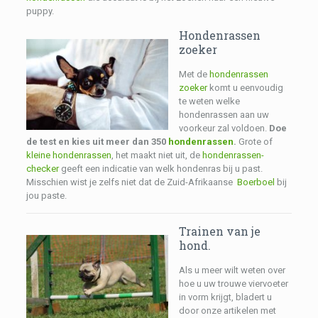
puppy.
Hondenrassen
zoeker
Met de
hondenrassen
zoeker
komt u eenvoudig
te weten welke
hondenrassen aan uw
voorkeur zal voldoen.
Doe
de test en kies uit meer dan 350
hondenrassen
.
Grote of
kleine hondenrassen
, het maakt niet uit, de
hondenrassen-
checker
geeft een indicatie van welk hondenras bij u past.
Misschien wist je zelfs niet dat de Zuid-Afrikaanse
Boerboel
bij
jou paste.
Trainen van je
hond.
Als u meer wilt weten over
hoe u uw trouwe viervoeter
in vorm krijgt, bladert u
door onze artikelen met