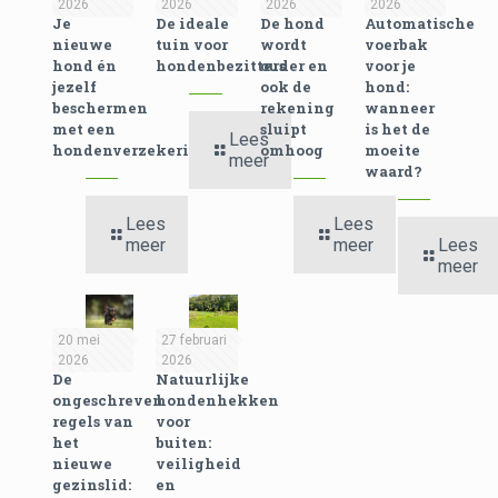
2026
2026
2026
2026
Je
De ideale
De hond
Automatische
nieuwe
tuin voor
wordt
voerbak
hond én
hondenbezitters
ouder en
voor je
jezelf
ook de
hond:
beschermen
rekening
wanneer
met een
sluipt
is het de
Lees
hondenverzekering
omhoog
moeite
meer
waard?
Lees
Lees
meer
meer
Lees
meer
20 mei
27 februari
2026
2026
De
Natuurlijke
ongeschreven
hondenhekken
regels van
voor
het
buiten:
nieuwe
veiligheid
gezinslid:
en