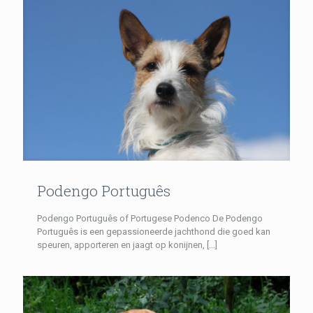
Podengo Português
Podengo Português of Portugese Podenco De Podengo
Português is een gepassioneerde jachthond die goed kan
speuren, apporteren en jaagt op konijnen,
[…]