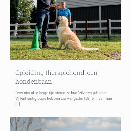
Opleiding therapiehond, een
hondenbaan
Over niet al te lange tijd vieren ze hun ‘zilveren’ jubileum.
Vijfentwintig pups hebben Lia Hengstler (58) en haar man
[…]