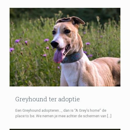
Greyhound ter adoptie
Een Greyhound adopteren…, dan is “A Grey’s home” de
place to be. We nemen je mee achter de schermen van
[…]