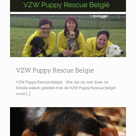
VZW Puppy Rescue Belgie
VZW Puppy Rescue België… Wie zijn ze, wat doen ze.
Enkele weken geleden trok de VZW Puppy Rescue België
onze
[…]