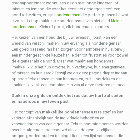
stadsappartement woont, een gezin met jonge kinderen, of
misschien iemand die voor het eerst het genoegen heeft een
hond te bezitten, er zijn
hondenrassen
die perfect passen bij wat
u zoekt. Let op makkelijke hondenrassen zijn niet altijd
kleine
hondenrassen
. Klein of groot, elk hondenras is anders.
Het kiezen van een hond die bij uw levensstijl past, kan een
wereld van verschil maken in uw ervaring als hondeneigenaar.
Een goed passend ras kan zorgen voor harmonie in huis, terwijl
een minder geschikte keuze kan leiden tot frustraties voor zowel
de eigenaar als de hond. Maar wat maakt een hondenras
‘makkelijk’? Is het hun grootte, hun vachttype, hun energieniveau
of misschien hun aard? Terwijl we op deze pagina dieper ingaan
op specifieke rassen en hun kenmerken, zult u ontdekken dat
‘makkelijk’ vaak een combinatie is van al deze factoren en meer.
Duik in onze gids en ontdek het ras dat uw hart zal stelen
en naadloos in uw leven past!
Het concept van
makkelijke hondenrassen
is relatief en kan
variëren afhankelijk van de individuele behoeften en
verwachtingen van een eigenaar. Echter, sommige rassen worden
over het algemeen beschouwd als zijnde gemakkelijker in
omgang, onderhoud en training. Hier is een lijst van rassen die