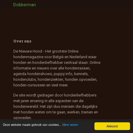
Dobberman
Over ons
De Nieuwe Hond - Het grootste Online
hondenmagazine voor België en Nederland waar
honden en hondenliefhebber centraal staan. Online
informatie en nieuws over alle hondenrassen,
agenda hondenshows, puppy info, kennels,
hondenclubs, hondenziekten, honden opvoeden,
honden-cursussen en veel meer.
De site wordt gedragen door hondenliefhebbers
met jaren ervaring in alle aspecten van de
hondenwereld. Het zijn dus mensen die dagelijks
met honden weten om te gaan, werken, trainen en
opvoeden.
Deze website maakt gebruik van cookies...
Meer weten
Akkoord
Daarom is onze website de eerste plaats geworden