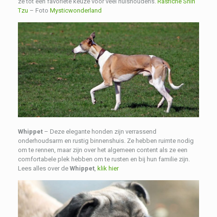
ze tot een favoriete keuze voor veel huishoudens.
Rasfiche Shih
Tzu
– Foto
Mysticwonderland
Whippet
– Deze elegante honden zijn verrassend
onderhoudsarm en rustig binnenshuis. Ze hebben ruimte nodig
om te rennen, maar zijn over het algemeen content als ze een
comfortabele plek hebben om te rusten en bij hun familie zijn.
Lees alles over de
Whippet
,
klik hier