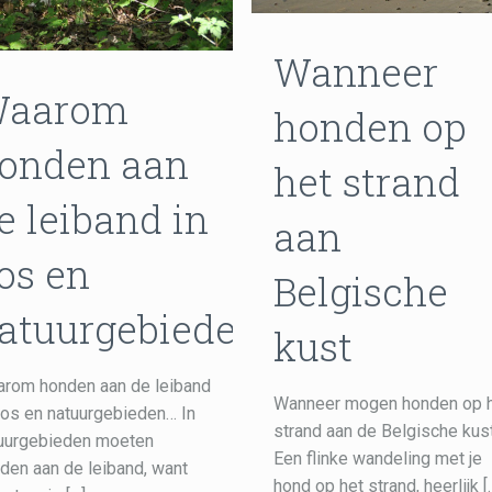
Wanneer
aarom
honden op
onden aan
het strand
e leiband in
aan
os en
Belgische
atuurgebieden
kust
rom honden aan de leiband
Wanneer mogen honden op 
bos en natuurgebieden… In
strand aan de Belgische kus
uurgebieden moeten
Een flinke wandeling met je
den aan de leiband, want
hond op het strand, heerlijk
[