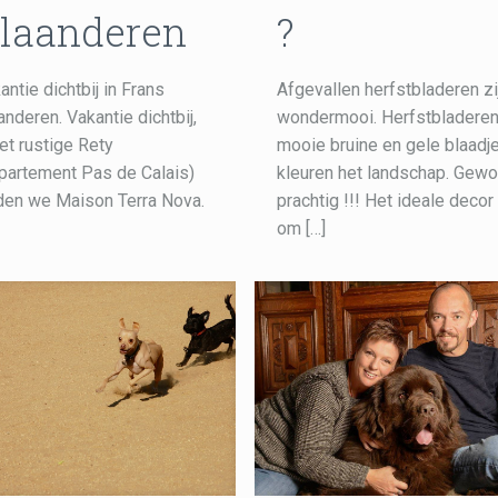
laanderen
?
antie dichtbij in Frans
Afgevallen herfstbladeren zi
anderen. Vakantie dichtbij,
wondermooi. Herfstbladeren
het rustige Rety
mooie bruine en gele blaadj
partement Pas de Calais)
kleuren het landschap. Gew
den we Maison Terra Nova.
prachtig !!! Het ideale decor
om
[…]