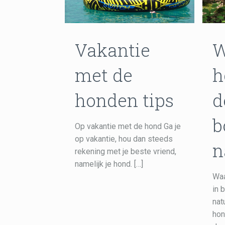
Vakantie
W
met de
h
honden tips
d
b
Op vakantie met de hond Ga je
op vakantie, hou dan steeds
n
rekening met je beste vriend,
namelijk je hond.
[…]
Waa
in 
nat
hon