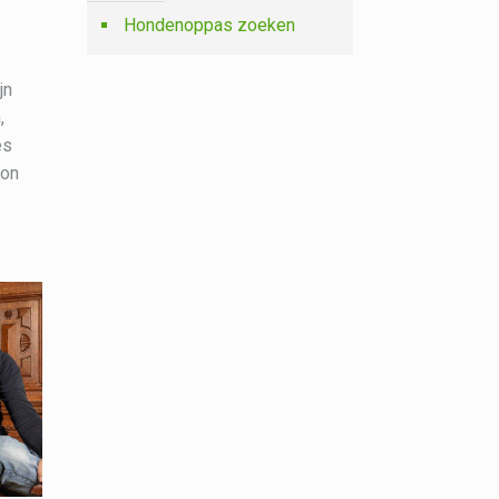
Hondenoppas zoeken
jn
,
es
oon