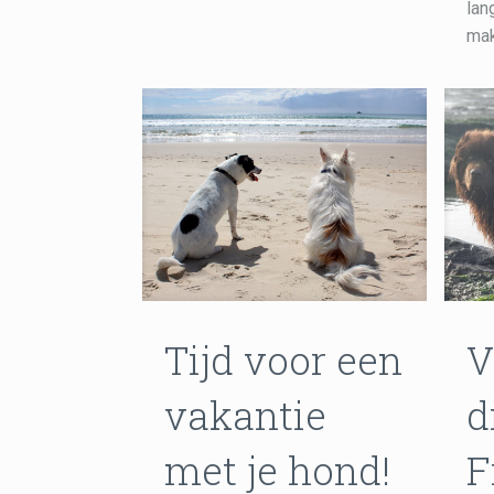
lan
mak
Tijd voor een
V
vakantie
d
met je hond!
F