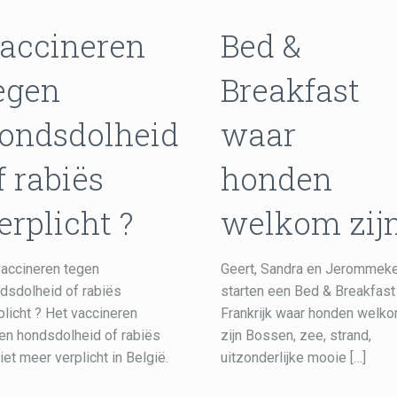
accineren
Bed &
egen
Breakfast
ondsdolheid
waar
f rabiës
honden
erplicht ?
welkom zij
vaccineren tegen
Geert, Sandra en Jerommek
dsdolheid of rabiës
starten een Bed & Breakfast 
plicht ? Het vaccineren
Frankrijk waar honden welk
en hondsdolheid of rabiës
zijn Bossen, zee, strand,
niet meer verplicht in België.
uitzonderlijke mooie
[…]