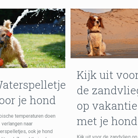
Kijk uit voo
aterspelletjes
de zandvlie
oor je hond
op vakantie
pische temperaturen doen
met je hond
 verlangen naar
erspelletjes, ook je hond
Kijk uit voor de zandvlieg op