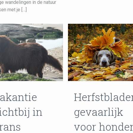
ge wandelingen in de natuur
en met je
[…]
akantie
Herfstblade
ichtbij in
gevaarlijk
rans
voor honde