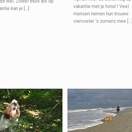
 dit wel. Zowel thuis als op
vakantie met je hond ! Veel
antie kan je
[…]
mensen nemen hun trouwe
viervoeter ‘s zomers mee
[…