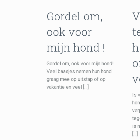
Gordel om,
V
ook voor
t
mijn hond !
h
o
Gordel om, ook voor mijn hond!
Veel baasjes nemen hun hond
v
graag mee op uitstap of op
vakantie en veel
[…]
Is 
hon
ver
teg
is 
[…]