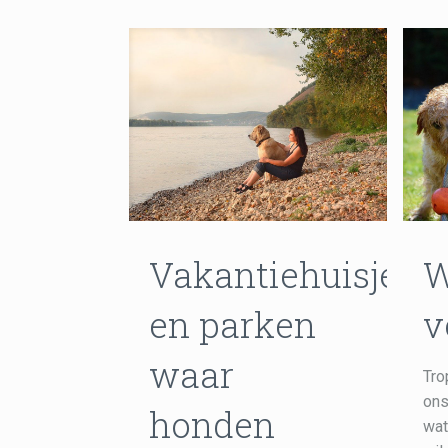
Vakantiehuisjes
W
en parken
v
waar
Tro
ons
honden
wat