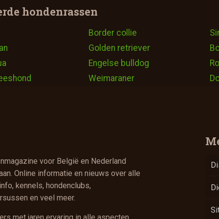
erde
hondenrassen
Border collie
Si
an
Golden retriever
Bo
ua
Engelse bulldog
Ro
eeshond
Weimaraner
D
Me
enmagazine voor België en Nederland
Di
an. Online informatie en nieuws over alle
fo, kennels, hondenclubs,
Di
rsussen en veel meer.
Si
s met jaren ervaring in alle aspecten