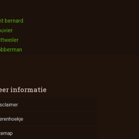
nt bernard
uvier
ttweiler
obberman
er informatie
sclaimer
erenhoekje
temap