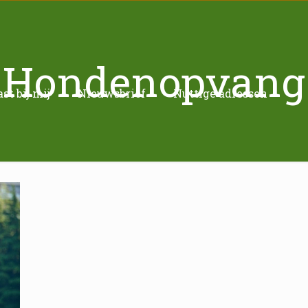
Hondenopvang
t bij mij
Nieuwsbrief
Nuttige adressen