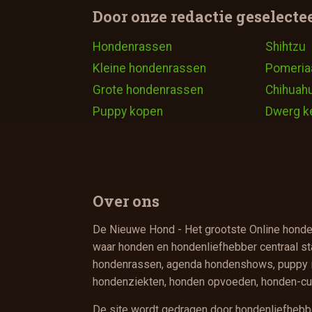
Door onze redactie geselecte
Hondenrassen
Shihtzu
Kleine hondenrassen
Pomeria
Grote hondenrassen
Chihuah
Puppy kopen
Dwerg k
Over ons
De Nieuwe Hond - Het grootste Online hond
waar honden en hondenliefhebber centraal sta
hondenrassen, agenda hondenshows, puppy in
hondenziekten, honden opvoeden, honden-cu
De site wordt gedragen door hondenliefhebber