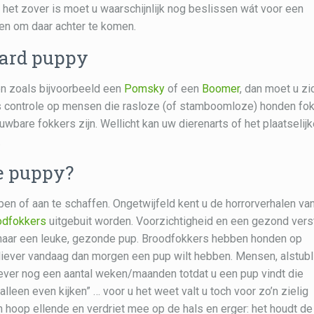
het zover is moet u waarschijnlijk nog beslissen wát voor een
ren om daar achter te komen.
aard puppy
en zoals bijvoorbeeld een
Pomsky
of een
Boomer
, dan moet u zi
jks controle op mensen die rasloze (of stamboomloze) honden fo
ouwbare fokkers zijn. Wellicht kan uw dierenarts of het plaatselij
.
e puppy?
pen of aan te schaffen. Ongetwijfeld kent u de horrorverhalen va
odfokkers
uitgebuit worden. Voorzichtigheid en een gezond vers
 naar een leuke, gezonde pup. Broodfokkers hebben honden op
 u liever vandaag dan morgen een pup wilt hebben. Mensen, alstubli
liever nog een aantal weken/maanden totdat u een pup vindt die
lleen even kijken” … voor u het weet valt u toch voor zo’n zielig
een hoop ellende en verdriet mee op de hals en erger: het houdt de