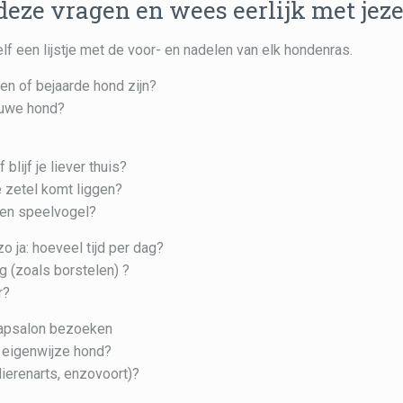
eze vragen en wees eerlijk met jeze
lf een lijstje met de voor- en nadelen van elk hondenras.
en of bejaarde hond zijn?
euwe hond?
lijf je liever thuis?
de zetel komt liggen?
een speelvogel?
zo ja: hoeveel tijd per dag?
g (zoals borstelen) ?
r?
 kapsalon bezoeken
r eigenwijze hond?
ierenarts, enzovoort)?