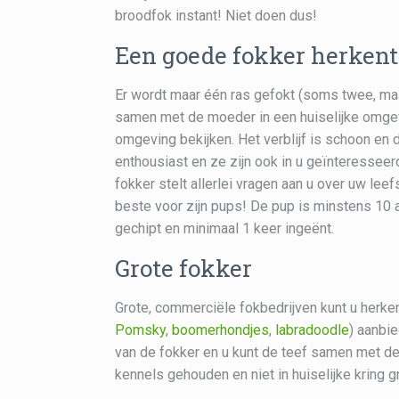
broodfok instant! Niet doen dus!
Een goede fokker herkent 
Er wordt maar één ras gefokt (soms twee, maar
samen met de moeder in een huiselijke omgev
omgeving bekijken. Het verblijf is schoon en
enthousiast en ze zijn ook in u geïnteressee
fokker stelt allerlei vragen aan u over uw leef
beste voor zijn pups! De pup is minstens 10 
gechipt en minimaal 1 keer ingeënt.
Grote fokker
Grote, commerciële fokbedrijven kunt u herke
Pomsky
,
boomerhondjes
,
labradoodle
) aanbie
van de fokker en u kunt de teef samen met de
kennels gehouden en niet in huiselijke kring g