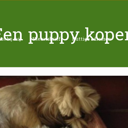
Een puppy kope
t bij mij
Nieuwsbrief
Nuttige adressen