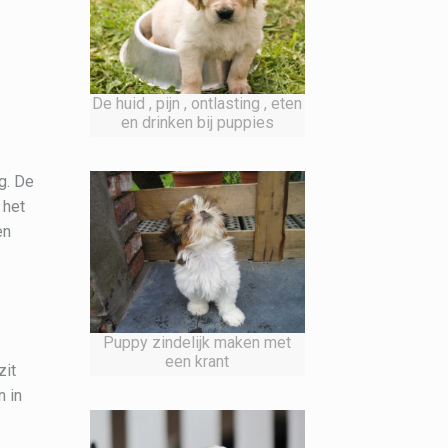
De huid , pijn , ontlasting , eten
en drinken bij puppies
g. De
 het
en
Puppy zindelijk maken met
een krant
zit
n in