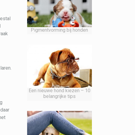
estal
d
Pigmentvorming bij honden
vaak
laren.
Een nieuwe hond kiezen – 10
belangrijke tips
og
 daar
het