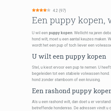
4.2
(
97
)
Een puppy kopen, w
U wil een
puppy kopen
. Wellicht na jaren de
hond wilt, moet u een aantal keuzes maken. Wi
wordt het een pup of toch liever een volwasse
U wilt een puppy kopen
Stel, u kiest ervoor een pup te nemen. U heeft 
begeleiden tot een stabiele volwassen hond. 
hond zonder stamboom of een kruising.
Een rashond puppy kope
Als u een rashond wilt, dan doet u er verstan
betreffende hondenras. De adressen vindt u o