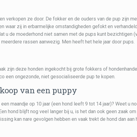
n verkopen ze door. De fokker en de ouders van de pup zijn me
n waar zij in erbarmelijke omstandigheden gefokt en verhandel
 dat u de moederhond niet samen met de pups kunt bezichtigen (
r meerdere rassen aanwezig. Men heeft het hele jaar door pups.
aak zijn deze honden ingekocht bij grote fokkers of hondenhande
sico een ongezonde, niet gesocialiseerde pup te kopen.
nkoop van een puppy
een maandje op 10 jaar (een hond leeft 9 tot 14 jaar)? Weet u n
n hond blijft nog veel langer bij u, is het dan ook geen zaak om
issing kan nare gevolgen hebben en vaak trekt de hond dan aan 