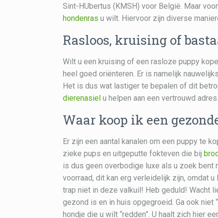
Sint-HUbertus (KMSH) voor België. Maar voor 
hondenras
u wilt. Hiervoor zijn diverse manie
Rasloos, kruising of bast
Wilt u een kruising of een rasloze puppy kop
heel goed oriënteren. Er is namelijk nauweli
Het is dus wat lastiger te bepalen of dit betr
dierenasiel
u helpen aan een vertrouwd adres
Waar koop ik een gezond
Er zijn een aantal kanalen om een puppy te ko
zieke pups en uitgeputte fokteven die bij
bro
is dus geen overbodige luxe als u zoek bent
voorraad, dit kan erg verleidelijk zijn, omdat
trap niet in deze valkuil! Heb geduld! Wacht 
gezond is en in huis opgegroeid. Ga ook niet “a
hondje die u wilt “redden”. U haalt zich hier 