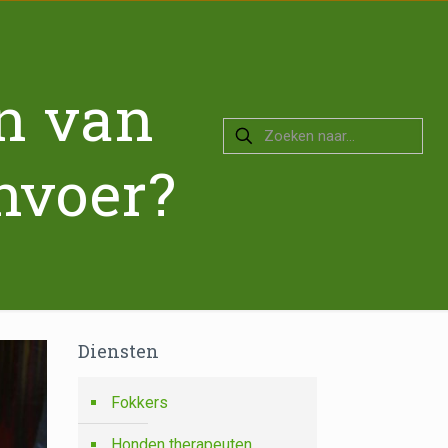
en van
nvoer?
Diensten
Fokkers
Honden therapeuten