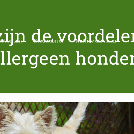
ijn de voordel
t bij mij
Nieuwsbrief
Nuttige adressen
llergeen honde