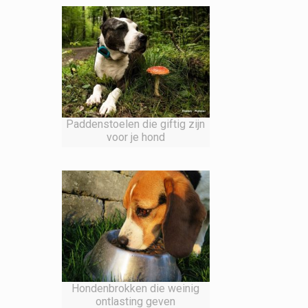
Paddenstoelen die giftig zijn
voor je hond
Hondenbrokken die weinig
ontlasting geven