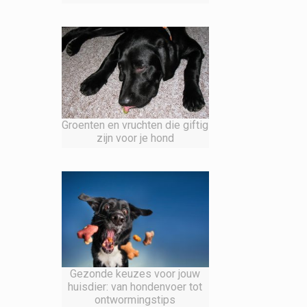
Groenten en vruchten die giftig
zijn voor je hond
Gezonde keuzes voor jouw
huisdier: van hondenvoer tot
ontwormingstips