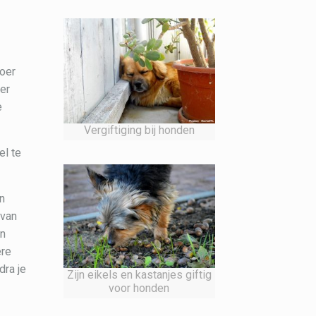
voer
zer
e
Vergiftiging bij honden
el te
en
 van
en
ere
dra je
Zijn eikels en kastanjes giftig
voor honden