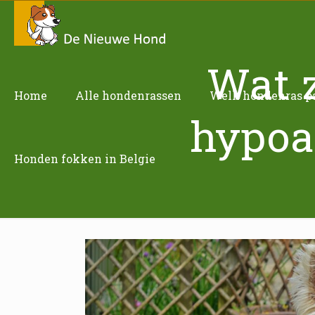
Wat z
Home
Alle hondenrassen
Welk hondenras pas
hypoa
Honden fokken in Belgie