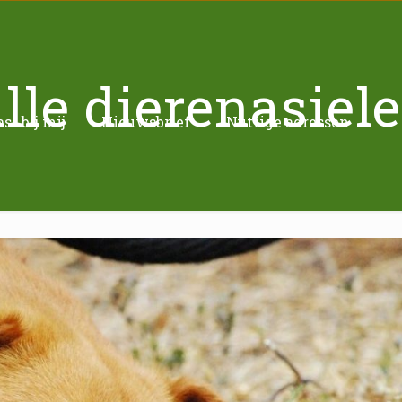
lle dierenasiel
t bij mij
Nieuwsbrief
Nuttige adressen