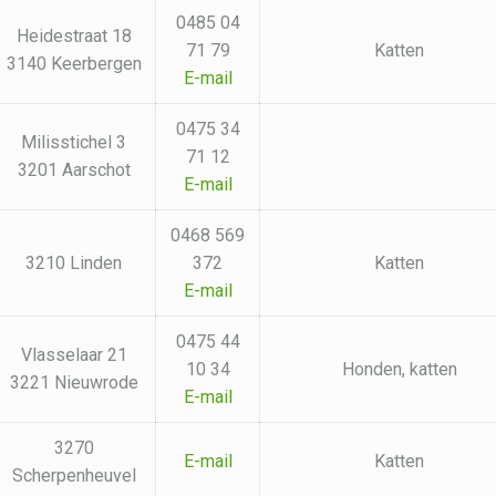
0485 04
Heidestraat 18
71 79
Katten
3140 Keerbergen
E-mail
0475 34
Milisstichel 3
71 12
3201 Aarschot
E-mail
0468 569
3210 Linden
372
Katten
E-mail
0475 44
Vlasselaar 21
10 34
Honden, katten
3221 Nieuwrode
E-mail
3270
E-mail
Katten
Scherpenheuvel