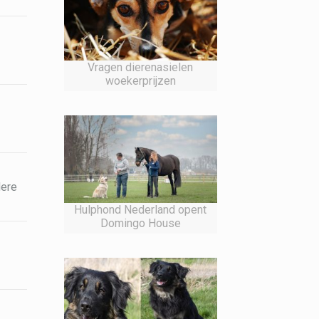
Vragen dierenasielen
woekerprijzen
dere
Hulphond Nederland opent
Domingo House