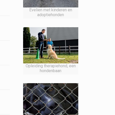
Evelien met kinderen en
adoptiehonden
Opleiding therapiehond, een
hondenbaan