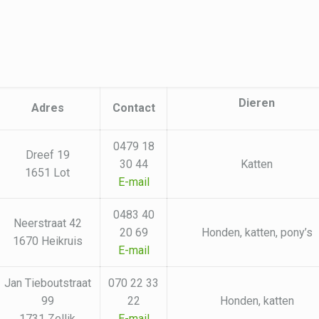
Dieren
Adres
Contact
0479 18
Dreef 19
30 44
Katten
1651 Lot
E-mail
0483 40
Neerstraat 42
20 69
Honden, katten, pony’s
1670 Heikruis
E-mail
Jan Tieboutstraat
070 22 33
99
22
Honden, katten
1731 Zellik
E-mail