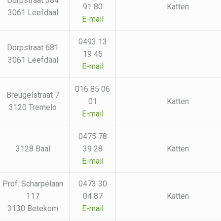
Dorpstraat 384
91 80
Katten
3061 Leefdaal
E-mail
0493 13
Dorpstraat 681
19 45
3061 Leefdaal
E-mail
016 85 06
Breugelstraat 7
01
Katten
3120 Tremelo
E-mail
0475 78
3128 Baal
39 28
Katten
E-mail
Prof. Scharpélaan
0473 30
117
04 87
Katten
3130 Betekom
E-mail