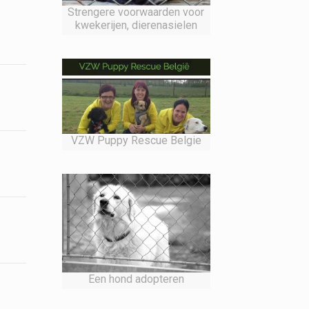
Strengere voorwaarden voor
kwekerijen, dierenasielen
VZW Puppy Rescue Belgie
Een hond adopteren