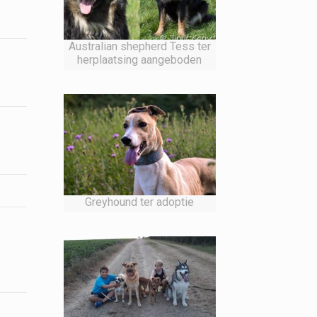
Australian shepherd Tess ter
herplaatsing aangeboden
Greyhound ter adoptie