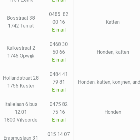
0485 82
Bosstraat 38
00 16
Katten
1742 Ternat
E-mail
0468 30
Kalkestraat 2
50 66
Honden, katten
1745 Opwijk
E-mail
0484 41
Hollandstraat 28
79 81
Honden, katten, konijnen, an
1755 Kester
E-mail
Italielaan 6 bus
0475 82
12.01
75 16
Honden
1800 Vilvoorde
E-mail
015 14 07
Erasmuslaan 31