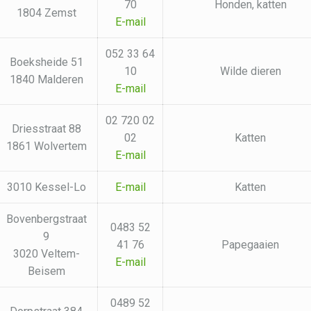
70
Honden, katten
1804 Zemst
E-mail
052 33 64
Boeksheide 51
10
Wilde dieren
1840 Malderen
E-mail
02 720 02
Driesstraat 88
02
Katten
1861 Wolvertem
E-mail
3010 Kessel-Lo
E-mail
Katten
Bovenbergstraat
0483 52
9
41 76
Papegaaien
3020 Veltem-
E-mail
Beisem
0489 52