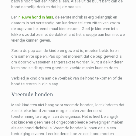
baby’s
nóóit
met een hond
alleen
. Als je uit de buurt bent kan de
hond namelijk denken dat hij de baas is.
Een
nieuwe hond in huis
, de eerste indruk is erg belangrijk en
daarom is het verstandig om kinderen te laten zitten van zodra
de pup voor het eerst maal binnenkomt. Geef je kinderen iets
lekkers zodat ze met de vlakke hand het snoepje aan hun nieuwe
vriendje kunnen geven.
Zodra de pup aan de kinderen gewend is, moeten beide leren
om samen te spelen. Pas op het moment dat de pup gewend is
om door volwassenen aangeraakt te worden, kunt u de kinderen
leren hoe ze dit op een goede en zachte manier kunnen doen.
Verbied je kind om aan de voerbak van de hond te komen of de
hond te storen in zijn slaap.
Vreemde honden
Maak kinderen
niet bang
voor vreemde honden, leer kinderen dat
ze niet elke hond zomaar mogen aaien zonder eerst
toestemming te vragen aan de eigenaar. Het is heel belangrijk
dat kinderen geen rare of
ongecontroleerde bewegingen
maken
als een hond dichtbij is. Vreemde honden kunnen dit als een
bedreiging ervaren. Leer kinderen hoe ze een hond moeten