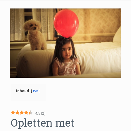
Inhoud
toon
4.5
(
2
)
Opletten met