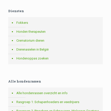
Diensten
Fokkers
Honden therapeuten
Crematorium dieren
Dierenasielen in België
Hondenoppas zoeken
Alle hondenrassen
Alle hondenrassen overzicht en info
Rasgroep 1: Schapenhoeders en veedrijvers
Rasgroep 2: Pinschers en Schnauzers, Molosser, Dogtype