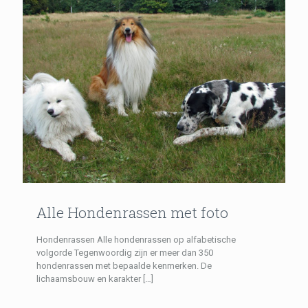
Alle Hondenrassen met foto
Hondenrassen Alle hondenrassen op alfabetische
volgorde Tegenwoordig zijn er meer dan 350
hondenrassen met bepaalde kenmerken. De
lichaamsbouw en karakter
[…]