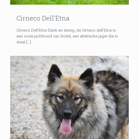
Cirneco Dell’Etna
Cirneco Dell’Etna Slank en stevig, de Cirneco dell’Etna is
een oude jachthond van Sicilië, een atletische jager die in
staat
[…]