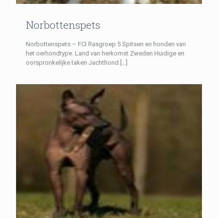
Norbottenspets
Norbottenspets – FCI Rasgroep 5 Spitsen en honden van
het oerhondtype. Land van herkomst Zweden Huidige en
oorspronkelijke taken Jachthond
[…]