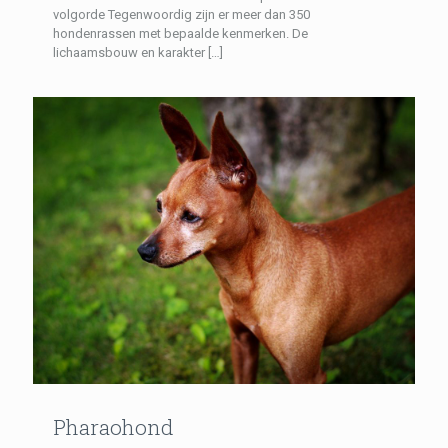
volgorde Tegenwoordig zijn er meer dan 350
hondenrassen met bepaalde kenmerken. De
lichaamsbouw en karakter
[…]
Pharaohond