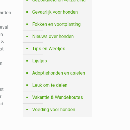
Gevaarlijk voor honden
aarden
Fokken en voortplanting
geval
en
Nieuws over honden
 &
Tips en Weetjes
st.
Lijstjes
n.
Adoptiehonden en asielen
Leuk om te delen
st
r
Vakantie & Wandelroutes
d.
Voeding voor honden