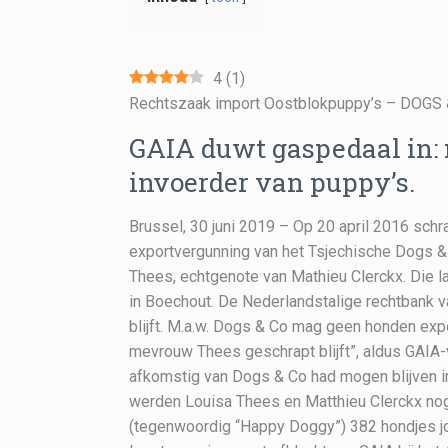
4
(
1
)
Rechtszaak import Oostblokpuppy’s – DO
GAIA duwt gaspedaal in: 
invoerder van puppy’s.
Brussel, 30 juni 2019 – Op 20 april 2016 sch
exportvergunning van het Tsjechische Dogs &
Thees, echtgenote van Mathieu Clerckx. Die 
in Boechout. De Nederlandstalige rechtbank v
blijft. M.a.w. Dogs & Co mag geen honden expo
mevrouw Thees geschrapt blijft”, aldus GAIA
afkomstig van Dogs & Co had mogen blijven i
werden Louisa Thees en Matthieu Clerckx nog
(tegenwoordig “Happy Doggy”) 382 hondjes jo