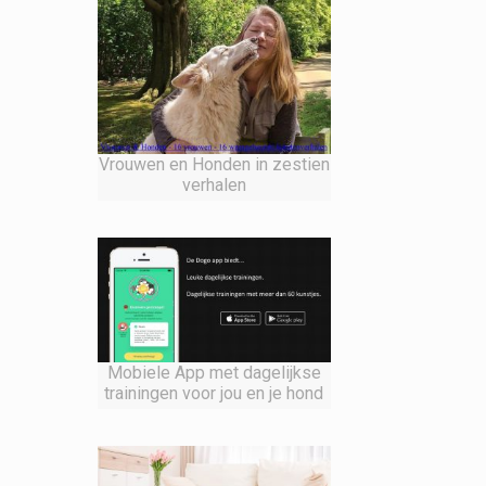
Vrouwen en Honden in zestien
verhalen
Mobiele App met dagelijkse
trainingen voor jou en je hond