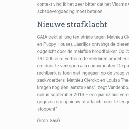
context vind ik het zeer bitter dat het Vlaa
schadevergoeding moet betalen.
Nieuwe strafklacht
GAIA trekt al lang ten strijde tegen Mathieu 
en Puppy House). Jaarlijks ontvangt de diere
opgelicht door de malafide broodfokker. Op 
191.000 euro verbeurd te verklaren omdat er
om door te verkopen aan consumenten. De pup
rechtbank is toen niet ingegaan op de vraag
zaakvoerders, Mathieu Clerckx en Louisa Thee
kregen nog één laatste kans”, zegt Vandenbo
ook in september 2018 – één jaar na hun ver
gegeven om opnieuw strafklacht neer te legg
stoppen!”
(Bron: Gaia)