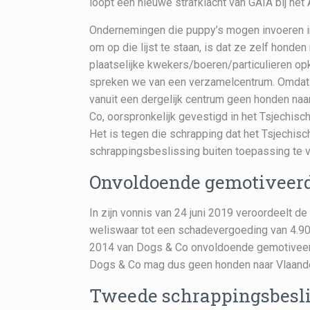
loopt een nieuwe strafklacht van GAIA bij het
Ondernemingen die puppy’s mogen invoeren i
om op die lijst te staan, is dat ze zelf hon
plaatselijke kwekers/boeren/particulieren opk
spreken we van een verzamelcentrum. Omdat h
vanuit een dergelijk centrum geen honden na
Co, oorspronkelijk gevestigd in het Tsjechisc
Het is tegen die schrapping dat het Tsjechi
schrappingsbeslissing buiten toepassing te 
Onvoldoende gemotiveer
In zijn vonnis van 24 juni 2019 veroordeelt 
weliswaar tot een schadevergoeding van 4.9
2014 van Dogs & Co onvoldoende gemotiveerd
Dogs & Co mag dus geen honden naar Vlaande
Tweede schrappingsbesl