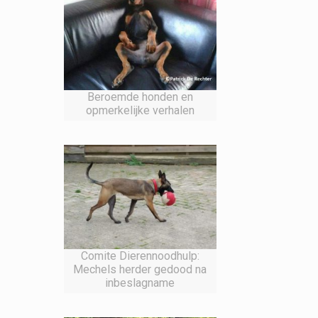
Beroemde honden en
opmerkelijke verhalen
Comite Dierennoodhulp:
Mechels herder gedood na
inbeslagname