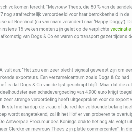
osch volkomen terecht: “Mevrouw Thees, die 80 % van de aandel
 nog strafrechtelijk veroordeeld voor haar betrokkenheid in de
use uit Boechout (nu van naam veranderd naar ‘Happy Doggy’). D
minstens 15 weken moeten zijn gelet op de verplichte
vaccinatie
n afkomstig van Dogs & Co en waren op transport gezet tijdens d
 vult aan: “Het zou een zeer slecht signaal geweest zijn om ee
 erkende exporteurs. Een verzamelcentrum zoals Dogs & Co had
f is dat Dogs & Co van de lijst geschrapt blijft. Maar dat dieze
eelhoudster een schadevergoeding van 4.900 euro krijgt toeg
en zeer strenge veroordeling heeft uitgesproken voor de export 
k. Ik stel me hardop de vraag of de rechter voldoende belang hee
oep wordt aangetekend, zal ik het Hof er van proberen te overtu
 De Antwerpse Procureur des Konings drukte het nog als volgt ui
 heer Clerckx en mevrouw Thees zijn platte commerçanten”. In di