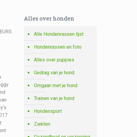
Alles over honden
TEURS
Alle Hondenrassen lijst
Hondenrassen en foto
Alles over puppies
Gedrag van je hond
a
oggy
Omgaan met je hond
ind
Trainen van je hond
 van
y’s
Hondensport
2017
t
Ziekten
ent
Gezondheid en verzorging