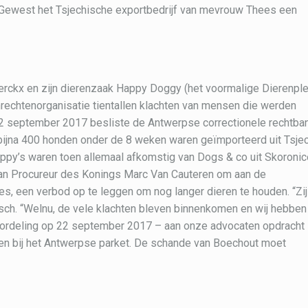
ms Gewest het Tsjechische exportbedrijf van mevrouw Thees een
Clerckx en zijn dierenzaak Happy Doggy (het voormalige Dierenpl
nrechtenorganisatie tientallen klachten van mensen die werden
22 september 2017 besliste de Antwerpse correctionele rechtb
 bijna 400 honden onder de 8 weken waren geïmporteerd uit Tsje
py’s waren toen allemaal afkomstig van Dogs & co uit Skoronic
 van Procureur des Konings Marc Van Cauteren om aan de
s, een verbod op te leggen om nog langer dieren te houden. “Zij
sch. “Welnu, de vele klachten bleven binnenkomen en wij hebben
oordeling op 22 september 2017 – aan onze advocaten opdracht
en bij het Antwerpse parket. De schande van Boechout moet