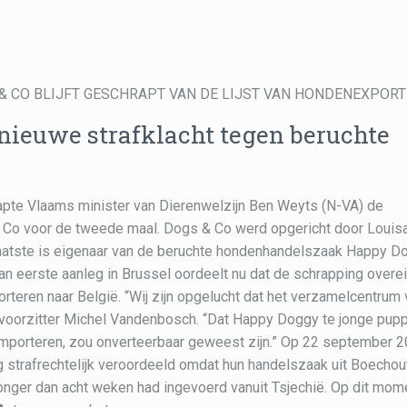
GS & CO BLIJFT GESCHRAPT VAN DE LIJST VAN HONDENEXPOR
nieuwe strafklacht tegen beruchte
rapte Vlaams minister van Dierenwelzijn Ben Weyts (N-VA) de
 Co voor de tweede maal. Dogs & Co werd opgericht door Louis
laatste is eigenaar van de beruchte hondenhandelszaak Happy D
an eerste aanleg in Brussel oordeelt nu dat de schrapping overe
rteren naar België. “Wij zijn opgelucht dat het verzamelcentrum
-voorzitter Michel Vandenbosch. “Dat Happy Doggy te jonge pupp
mporteren, zou onverteerbaar geweest zijn.” Op 22 september 
 strafrechtelijk veroordeeld omdat hun handelszaak uit Boechou
nger dan acht weken had ingevoerd vanuit Tsjechië. Op dit mom