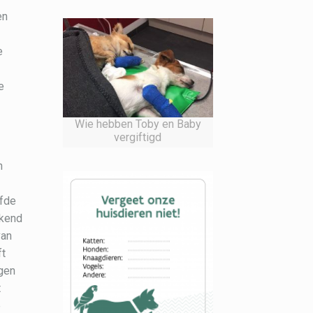
en
e
e
Wie hebben Toby en Baby
vergiftigd
n
lfde
ekend
van
ft
igen
t
e