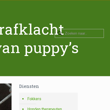
rafklacht
van puppy’s
Diensten
Fokkers
Honden therapeuten