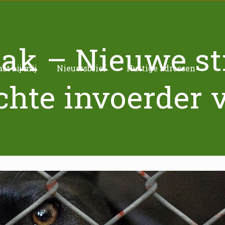
ak – Nieuwe st
t bij mij
Nieuwsbrief
Nuttige adressen
chte invoerder 