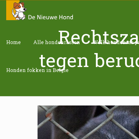
Rechtsza
Home
Alle hondenrassen
Welk hondenras pas
tegen beru
Honden fokken in Belgie