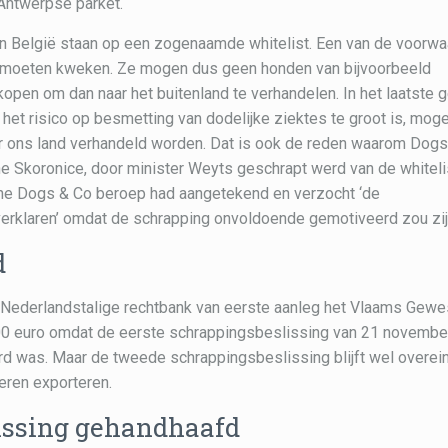
 Antwerpse parket.
n België staan op een zogenaamde whitelist. Een van de voorw
den moeten kweken. Ze mogen dus geen honden van bijvoorbeeld
open om dan naar het buitenland te verhandelen. In het laatste 
et risico op besmetting van dodelijke ziektes te groot is, mog
ar ons land verhandeld worden. Dat is ook de reden waarom Dogs
he Skoronice, door minister Weyts geschrapt werd van de whiteli
sche Dogs & Co beroep had aangetekend en verzocht ‘de
verklaren’ omdat de schrapping onvoldoende gemotiveerd zou zij
d
de Nederlandstalige rechtbank van eerste aanleg het Vlaams Gewe
00 euro omdat de eerste schrappingsbeslissing van 21 novembe
 was. Maar de tweede schrappingsbeslissing blijft wel overein
ren exporteren.
issing gehandhaafd