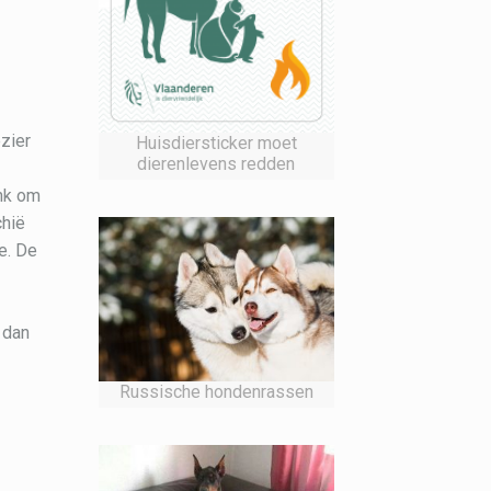
ezier
Huisdiersticker moet
dierenlevens redden
ank om
chië
e. De
 dan
Russische hondenrassen