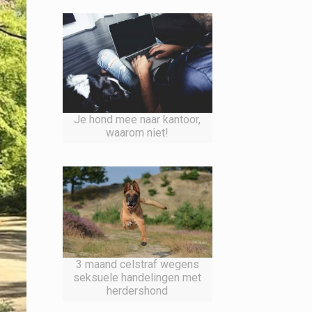
Je hond mee naar kantoor,
waarom niet!
3 maand celstraf wegens
seksuele handelingen met
herdershond