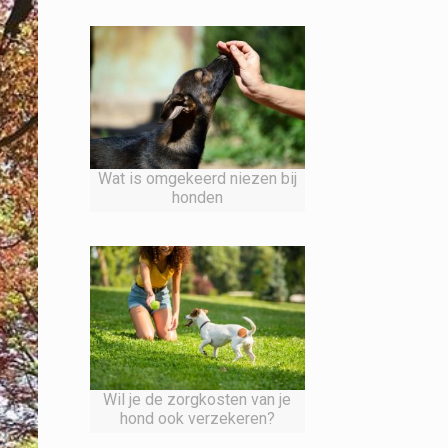
Wat is omgekeerd niezen bij
honden
Wil je de zorgkosten van je
hond ook verzekeren?