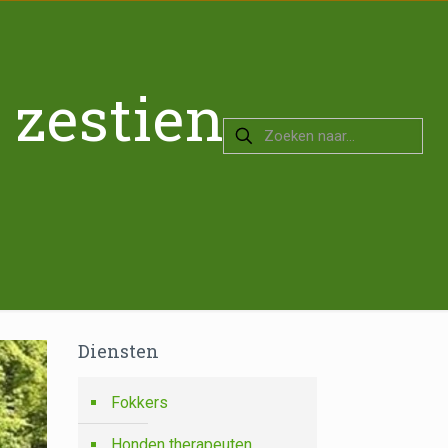
 zestien
Diensten
Fokkers
Honden therapeuten