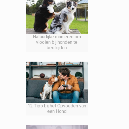
Natuurlijke manieren om
vlooien bij honden te
bestrijden
12 Tips bij het Opvoeden van
een Hond