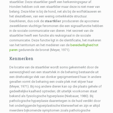
staartklier. Deze staartklier geeft een herkenningsgeur af.
Honden hebben ook een staartklier maar deze is niet meer van
belang. Deze klier is bij de hond, net als bij de wolfsklauwen en
het sleutelbeen, van een weinig ontwikkelde structuur.
Geurklieren, dus ook de
staartklier
produceren de apocriene
zweetklieren vluchtige feromonen die een signaalfunctie hebben
in de sociale communicatie van dieren. Het secreet van de
staartklier heeft een functie als reuksignaal in de sociale
communicatie. Deze functie ligt in de identificatie, het markeren
van het territorium en het mediëren van de
bereidwilligheid tot
paren
gedurende de bronst (Meyer, 1971).
Kenmerken
De locatie van de staartklier wordt soms gekenmerkt door de
aanwezigheid van een staartvlek in de beharing bestaande uit
een driehoekige vlek van donker gepigmenteerd haar. In andere
gevallen vormt de beharing een ovale plek met stijver haar
(Meyer, 1971). Bij nog andere dieren kan op die plaats gehele of
gedeeltelijke kaalheid optreden; dit uiterlijk voorkomen staat
bekend als fysiologische hyperplasie (Niebauer, 1980). Bij
pathologische hyperplasie daarentegen is de huid verdikt door
het onderliggende hyperplastische klierweefsel en zijn er altijd
meerdere bijkomende symptomen zoals pathologische