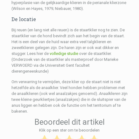
hyperplasie van de gelijkaardige klieren in de perianale klierzone
(Wilson en Hayes, 1979; Niebauer, 1980).
De locatie
Bij reuen (en lang niet alle reuen) is de staartklier nog te zien. De
staartklier van de hond bevindt zich aan het begin van de staart.
Het is een deel van de huid waar extra veel talgklieren en
zweetklieren gelegen zijn. De haren zijn er ook wat dikker en
stugger. Lees hier de
volledige studie
over de staartklier.
(Onderzoek van de staartklier als masterproef door Marieke
VERWOERD via de Universiteit Gent faculteit
dierengeneeskunde)
Om verwarring te vermijden, deze klier op de staart niet is niet
hetzelfde als de anaalklier. Veel honden hebben problemen met
de anaalklieren (ook wel anaalzakjes genoemd).
Anaalklieren
zijn
twee kleine geurkliertjes (anaalzakjes) die in de sluitspier van de
anus liggen en hebben ook de functie om het territorium af te
bakenen.
Beoordeel dit artikel
Klik op een ster om te beoordelen