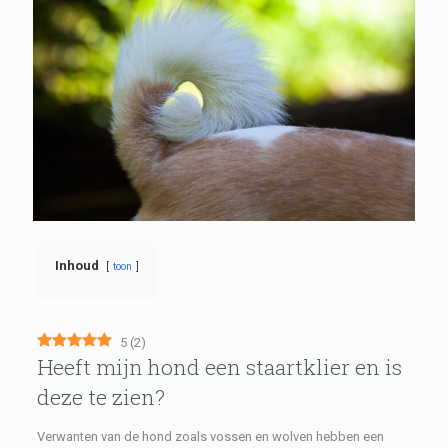
Inhoud
toon
5
(
2
)
Heeft mijn hond een staartklier en is
deze te zien?
Verwanten van de hond zoals vossen en wolven hebben een