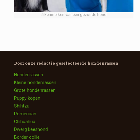
5 kenmerken van een gezonde hond
Door onze redactie geselecteerde
hondenrassen
Hondenrassen
Kleine hondenrassen
Grote hondenrassen
Puppy kopen
Shihtzu
Pomeriaan
Chihuahua
Dwerg keeshond
Border collie