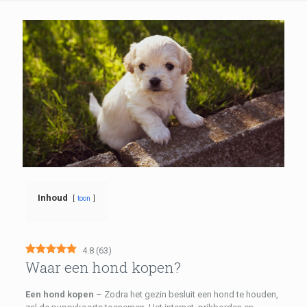
Inhoud
toon
4.8
(
63
)
Waar een hond kopen?
Een hond kopen
– Zodra het gezin besluit een hond te houden,