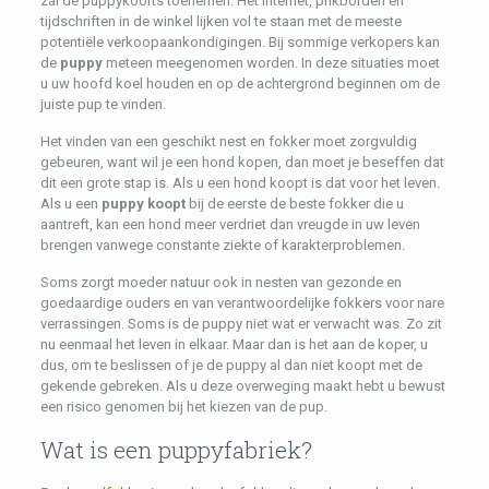
zal de puppykoorts toenemen. Het internet, prikborden en
tijdschriften in de winkel lijken vol te staan ​​met de meeste
potentiële verkoopaankondigingen. Bij sommige verkopers kan
de
puppy
meteen meegenomen worden. In deze situaties moet
u uw hoofd koel houden en op de achtergrond beginnen om de
juiste pup te vinden.
Het vinden van een geschikt nest en fokker moet zorgvuldig
gebeuren, want wil je een hond kopen, dan moet je beseffen dat
dit een grote stap is. Als u een hond koopt is dat voor het leven.
Als u een
puppy koopt
bij de eerste de beste fokker die u
aantreft, kan een hond meer verdriet dan vreugde in uw leven
brengen vanwege constante ziekte of karakterproblemen.
Soms zorgt moeder natuur ook in nesten van gezonde en
goedaardige ouders en van verantwoordelijke fokkers voor nare
verrassingen. Soms is de puppy niet wat er verwacht was. Zo zit
nu eenmaal het leven in elkaar. Maar dan is het aan de koper, u
dus, om te beslissen of je de puppy al dan niet koopt met de
gekende gebreken. Als u deze overweging maakt hebt u bewust
een risico genomen bij het kiezen van de pup.
Wat is een puppyfabriek?