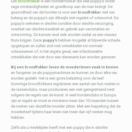
Een
broodfokker
is een hondenfokker die veel puppy’s onder
vage omstandigheden en goedkoop aan de man brengt. De
gezondheid van de honden is voor een
broodfokker
niet van
belang en de puppy’s zijn dikwijls niet ingeënt of ontwormd. De
puppy’s verkeren in slechte conditie door slechte verzorging,
voedsel van slechte kwaliteit en gebrek aan vaccinaties en
ontworming. Ze kunnen snel ziek worden nadat ze een nieuwe
thuis krijgen. Deze
puppy’s
hebben mogelijk al blijvende schade
opgelopen en zullen zich niet ontwikkelen tot normale
volwassenen of, in het ergste geval, een infectieziekte
ontwikkelen die niet door een dierenarts kan worden genezen.
Bij een broodfokker leven de moederteven vaak in kooien
en fungeren ze als puppymachines en kunnen ze door elke reu
worden gedekt. Het is een grote belasting voor de teef.
Sommige broodfokkers registreren een aantal van hun nesten in
de rassenclubs, maar produceren een niet-geregistreerd nest
volgens de regels van de kunst. In veel hondenclubs in Europa
zijn er regels en moet er minstens meer dan 10 maanden tussen
de nesten van dezelfde moeder zitten. Met een beperking dat de
moederteef tijdens haar leven niet meer dan vijf nesten mag
hebben.
Zelfs als u medelijden heeft met een puppy die in slechte