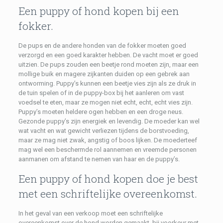
Een puppy of hond kopen bij een
fokker.
De pups en de andere honden van de fokker moeten goed
verzorgd en een goed karakter hebben. De vacht moet er goed
uitzien. De pups zouden een beetje rond moeten zijn, maar een
mollige buik en magere zijkanten duiden op een gebrek aan
ontworming. Puppy’s kunnen een beetje vies zijn als ze druk in
de tuin spelen of in de puppy-box bij het aanleren om vast
voedsel te eten, maar ze mogen niet echt, echt, echt vies zijn.
Puppy’s moeten heldere ogen hebben en een droge neus.
Gezonde puppy’s zijn energiek en levendig. De moeder kan wel
wat vacht en wat gewicht verliezen tijdens de borstvoeding,
maar ze mag niet zwak, angstig of boos lijken. De moederteef
mag wel een beschermde rol aannemen en vreemde personen
aanmanen om afstand te nemen van haar en de puppy’s.
Een puppy of hond kopen doe je best
met een schriftelijke overeenkomst.
In het geval van een verkoop moet een schriftelijke
overeenkomst over de hond worden gemaakt, bij voorkeur met