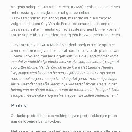
Volgens schepen Guy Van de Perre (CD&V) hebben er al mensen
het dossier gaan inkijken op het gemeentehuis.
Bezwaarschriften zijn er nog niet, maar dat wil niets zeggen
volgens schepen Guy Van de Perre, “de ervaring leert ons dat
bezwaarschriften meestal op het laatste moment binnenkomen.”
Tot 15 september kan iedereen nog een bezwaarschrift indienen.
De voorzitter van GAIA Michel Vandenbosch is niet te spreken
over de uitbreiding van het aantal honden en ziet de plannen van
Hoeve Hoogland met lede ogen aan.
“Als die uitbreiding er komt,
zou dat verschrikkelijk slecht nieuws zijn voor die dieren”, reageert
voorzitter Michel Vandenbosch in de krant Het Laatste Nieuws.
“Wij krijgen veel klachten binnen, al jarenlang. In 2017 zijn dat er
momenteel negen, maar je kan dat getal gerust vermenigvuldigen
als je weet dat niet elke klacht bij GAIA terechtkomt. Het is in het
belang van de dieren maar ook van de mensen dat deze praktijken
stoppen. We bekijken nog welke stappen we zullen ondernemen.”
Protest
Ondanks protest bij de bevolking blijven grote fokkerijen pups
aan de lopende band fokken.
Het kan er allemaal wel netjes uitzien, maar wij stellen ons