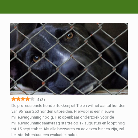
4
(
3
)
De professionele hondenfokkerij uit Tielen wil het aantal honden
van 96 naar 250 honden uitbreiden. Hiervoor is een nieuwe
milieuvergunning nodig. Het openbaar onderzoek voor de
milieuvergunningsaanvraag startte op 17 augustus en loopt nog
tot 15 september. Als alle bezwaren en adviezen binnen zijn, zal
het stadsbestuur een evaluatie maken.