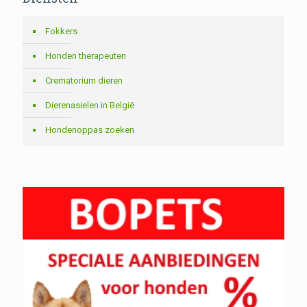
Fokkers
Honden therapeuten
Crematorium dieren
Dierenasielen in België
Hondenoppas zoeken