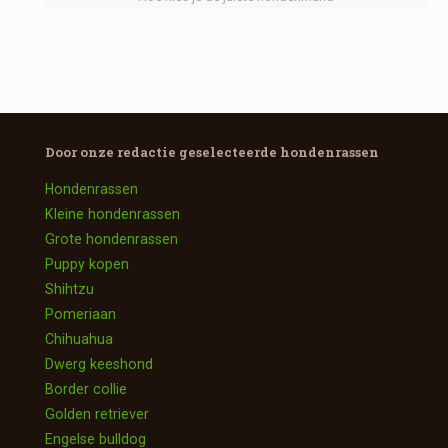
Door onze redactie geselecteerde
hondenrassen
Hondenrassen
Kleine hondenrassen
Grote hondenrassen
Puppy kopen
Shihtzu
Pomeriaan
Chihuahua
Dwerg keeshond
Border collie
Golden retriever
Engelse bulldog