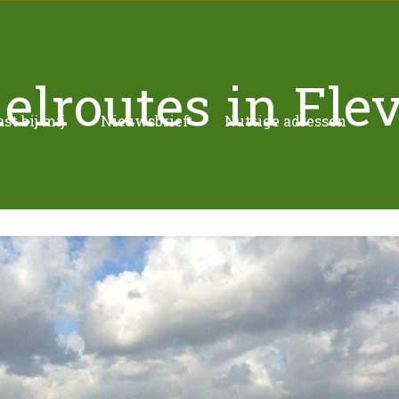
lroutes in Fle
t bij mij
Nieuwsbrief
Nuttige adressen