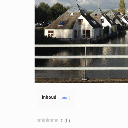
Inhoud
toon
0
(
0
)