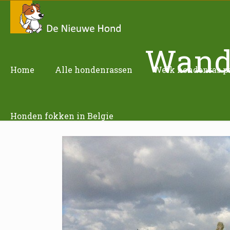
Wande
Home
Alle hondenrassen
Welk hondenras pas
Honden fokken in Belgie