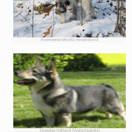
Roemeense Mioritic Herdershond
Zweedse Vallhund (Vastgotaspets)