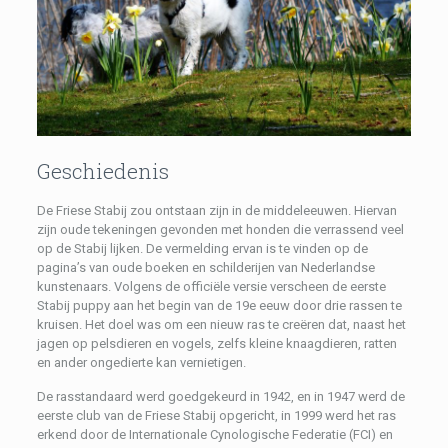
Geschiedenis
De Friese Stabij zou ontstaan zijn in de middeleeuwen. Hiervan
zijn oude tekeningen gevonden met honden die verrassend veel
op de Stabij lijken. De vermelding ervan is te vinden op de
pagina’s van oude boeken en schilderijen van Nederlandse
kunstenaars. Volgens de officiële versie verscheen de eerste
Stabij puppy aan het begin van de 19e eeuw door drie rassen te
kruisen. Het doel was om een ​​nieuw ras te creëren dat, naast het
jagen op pelsdieren en vogels, zelfs kleine knaagdieren, ratten
en ander ongedierte kan vernietigen.
De rasstandaard werd goedgekeurd in 1942, en in 1947 werd de
eerste club van de Friese Stabij opgericht, in 1999 werd het ras
erkend door de Internationale Cynologische Federatie (FCI) en