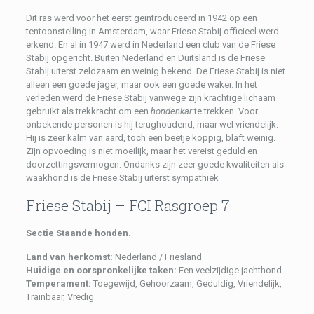
Dit ras werd voor het eerst geïntroduceerd in 1942 op een
tentoonstelling in Amsterdam, waar Friese Stabij officieel werd
erkend. En al in 1947 werd in Nederland een club van de Friese
Stabij opgericht. Buiten Nederland en Duitsland is de Friese
Stabij uiterst zeldzaam en weinig bekend. De Friese Stabij is niet
alleen een goede jager, maar ook een goede waker. In het
verleden werd de Friese Stabij vanwege zijn krachtige lichaam
gebruikt als trekkracht om een
hondenkar
te trekken. Voor
onbekende personen is hij terughoudend, maar wel vriendelijk.
Hij is zeer kalm van aard, toch een beetje koppig, blaft weinig.
Zijn opvoeding is niet moeilijk, maar het vereist geduld en
doorzettingsvermogen. Ondanks zijn zeer goede kwaliteiten als
waakhond is de Friese Stabij uiterst sympathiek
Friese Stabij – FCI Rasgroep 7
Sectie Staande honden.
Land van herkomst:
Nederland / Friesland
Huidige en oorspronkelijke taken:
Een veelzijdige jachthond.
Temperament:
Toegewijd, Gehoorzaam, Geduldig, Vriendelijk,
Trainbaar, Vredig