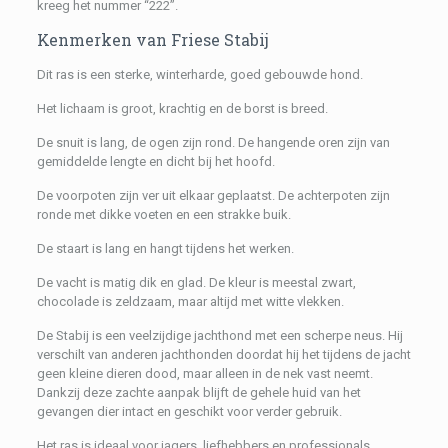
kreeg het nummer “222”.
Kenmerken van Friese Stabij
Dit ras is een sterke, winterharde, goed gebouwde hond.
Het lichaam is groot, krachtig en de borst is breed.
De snuit is lang, de ogen zijn rond. De hangende oren zijn van
gemiddelde lengte en dicht bij het hoofd.
De voorpoten zijn ver uit elkaar geplaatst. De achterpoten zijn
ronde met dikke voeten en een strakke buik.
De staart is lang en hangt tijdens het werken.
De vacht is matig dik en glad. De kleur is meestal zwart,
chocolade is zeldzaam, maar altijd met witte vlekken.
De Stabij is een veelzijdige jachthond met een scherpe neus. Hij
verschilt van anderen jachthonden doordat hij het tijdens de jacht
geen kleine dieren dood, maar alleen in de nek vast neemt.
Dankzij deze zachte aanpak blijft de gehele huid van het
gevangen dier intact en geschikt voor verder gebruik.
Het ras is ideaal voor jagers, liefhebbers en professionals.