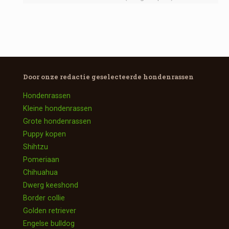
Door onze redactie geselecteerde
hondenrassen
Hondenrassen
Kleine hondenrassen
Grote hondenrassen
Puppy kopen
Shihtzu
Pomeriaan
Chihuahua
Dwerg keeshond
Border collie
Golden retriever
Engelse bulldog