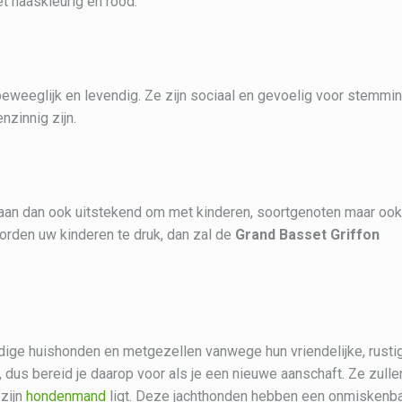
et haaskleurig en rood.
 beweeglijk en levendig. Ze zijn sociaal en gevoelig voor stemmi
nzinnig zijn.
e gaan dan ook uitstekend om met kinderen, soortgenoten maar oo
Worden uw kinderen te druk, dan zal de
Grand Basset Griffon
dige huishonden en metgezellen vanwege hun vriendelijke, rusti
dus bereid je daarop voor als je een nieuwe aanschaft. Ze zulle
 zijn
hondenmand
ligt. Deze jachthonden hebben een onmiskenb