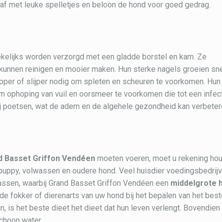
 af met leuke spelletjes en beloon de hond voor goed gedrag.
elijks worden verzorgd met een gladde borstel en kam. Ze
 kunnen reinigen en mooier maken. Hun sterke nagels groeien sn
pper of slijper nodig om spleten en scheuren te voorkomen. Hun
ophoping van vuil en oorsmeer te voorkomen die tot een infec
ij poetsen, wat de adem en de algehele gezondheid kan verbeter
d Basset Griffon Vendéen
moeten voeren, moet u rekening ho
 puppy, volwassen en oudere hond. Veel huisdier voedingsbedrij
rassen, waarbij Grand Basset Griffon Vendéen een
middelgrote 
de fokker of dierenarts van uw hond bij het bepalen van het bes
n, is het beste dieet het dieet dat hun leven verlengt. Bovendien
schoon water.