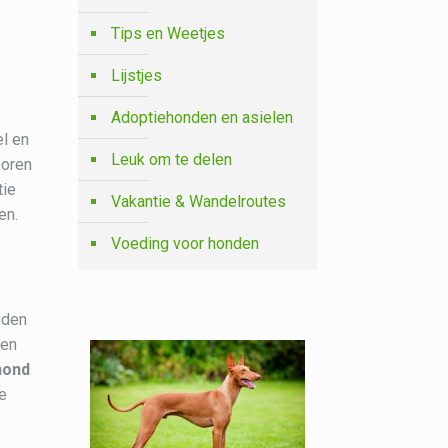
Tips en Weetjes
Lijstjes
Adoptiehonden en asielen
el en
Leuk om te delen
 oren
tie
Vakantie & Wandelroutes
en.
Voeding voor honden
uden
ven
hond
te