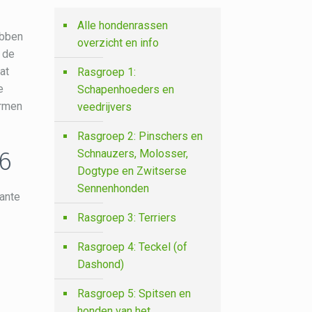
Alle hondenrassen
ebben
overzicht en info
n de
at
Rasgroep 1:
e
Schapenhoeders en
ormen
veedrijvers
Rasgroep 2: Pinschers en
6
Schnauzers, Molosser,
Dogtype en Zwitserse
Sennenhonden
ante
Rasgroep 3: Terriers
Rasgroep 4: Teckel (of
Dashond)
Rasgroep 5: Spitsen en
honden van het