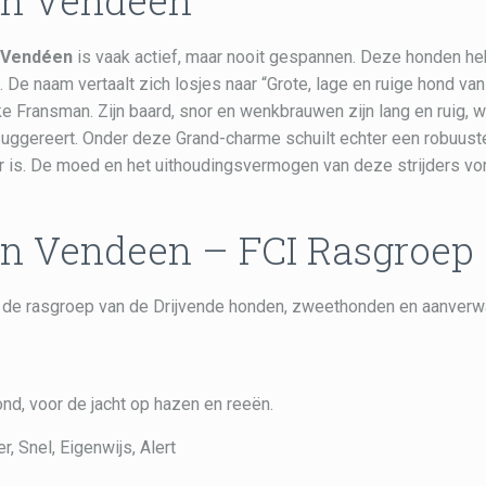
fon Vendeen
n Vendéen
is vaak actief, maar nooit gespannen. Deze honden h
t. De naam vertaalt zich losjes naar “Grote, lage en ruige hond va
ke Fransman. Zijn baard, snor en wenkbrauwen zijn lang en ruig, w
 suggereert. Onder deze Grand-charme schuilt echter een robuust
r is. De moed en het uithoudingsvermogen van deze strijders v
on Vendeen – FCI Rasgroep 
t de rasgroep van de Drijvende honden, zweethonden en aanverw
d, voor de jacht op hazen en reeën.
 Snel, Eigenwijs, Alert