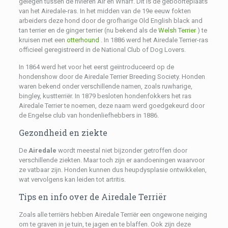
gelegen tussen de rivieren Air en Wharf. Dit is de geboorteplaats
van het Airedale-ras. In het midden van de 19e eeuw fokten
arbeiders deze hond door de grofharige Old English black and
tan terrier en de ginger terrier (nu bekend als de
Welsh Terrier
) te
kruisen met een
otterhound
. In 1886 werd het Airedale Terrier-ras
officieel geregistreerd in de National Club of Dog Lovers.
In 1864 werd het voor het eerst geïntroduceerd op de
hondenshow door de Airedale Terrier Breeding Society. Honden
waren bekend onder verschillende namen, zoals ruwharige,
bingley, kustterriër. In 1879 besloten hondenfokkers het ras
Airedale Terrier te noemen, deze naam werd goedgekeurd door
de Engelse club van hondenliefhebbers in 1886.
Gezondheid en ziekte
De
Airedale
wordt meestal niet bijzonder getroffen door
verschillende ziekten. Maar toch zijn er aandoeningen waarvoor
ze vatbaar zijn. Honden kunnen dus heupdysplasie ontwikkelen,
wat vervolgens kan leiden tot artritis.
Tips en info over de Airedale Terriër
Zoals alle terriërs hebben Airedale Terriër een ongewone neiging
om te graven in je tuin, te jagen en te blaffen. Ook zijn deze