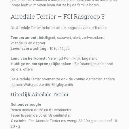
jonge leeftijd moeten leren dat ze bij de familie horen.
Airedale Terrier – FCI Rasgroep 3
De Airedale Terrier behoort tot de rasgroep van de Terriërs.
Temperament :
Intelligent, extravert, alert, zelfverzekerd,
vriendelijk en dapper
Levensverwachting :
10 tot 12 jaar
Land van herkomst :
Verenigd Koninkrijk, Engeland
Huidige en oorspronkelijke taken :
Zelfstandige jachthond
op o.a. otters
De Airedale Terrier noemen ze ook de koning der terriër, andere
namen: Watersideterriër, Bingleyterriër
Uiterlijk Airedale Terrier
Schouderhoogte
Reuen tussen de 58 en 61 centimeter.
Teven tussen de 56 en 58 centimeter.
Gewicht :
Een Airedale Terrier reu weegt 23-29 kg en een teef 18-
20 kg