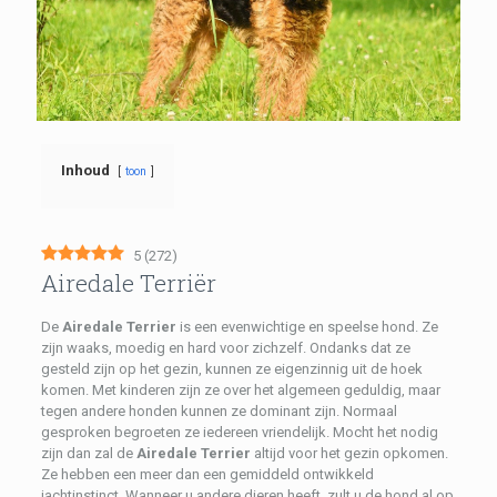
Inhoud
toon
5
(
272
)
Airedale Terriër
De
Airedale Terrier
is een evenwichtige en speelse hond. Ze
zijn waaks, moedig en hard voor zichzelf. Ondanks dat ze
gesteld zijn op het gezin, kunnen ze eigenzinnig uit de hoek
komen. Met kinderen zijn ze over het algemeen geduldig, maar
tegen andere honden kunnen ze dominant zijn. Normaal
gesproken begroeten ze iedereen vriendelijk. Mocht het nodig
zijn dan zal de
Airedale Terrier
altijd voor het gezin opkomen.
Ze hebben een meer dan een gemiddeld ontwikkeld
jachtinstinct. Wanneer u andere dieren heeft, zult u de hond al op