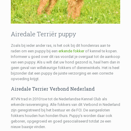
Airedale Terriër puppy
Zoals bij ieder ander ras, is het ook bij dit hondenras aan te
raden om een puppy bij een
erkende fokker
of kennel te kopen.
Informeer u goed over dit ras voordat je overgaat tot de aankoop
van een puppy. Als u wilt dat uw hond gezond is, haal hem dan in
geen geval van willekeurige fokkers of dierenwinkels. Het is heel
bijzonder dat een puppy de juiste verzorging en een correcte
opvoeding krijgt.
Airedale Terrier Verbond Nederland
ATVN trad in 2010 toe tot de Nederlandse Kennel Club als
erkende rasvereniging. Alle fokkers van dit Verbond in Nederland
zijn geregistreerd bij het bestuur en de FCI. De aangesloten
fokkers houden hun honden thuis. Puppy’s worden daar ook
geboren, opgegroeid en goed gesocialiseerd totdat ze een
nieuw baasje vinden.