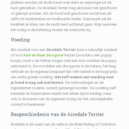
plukken worden de dode haren met duim en wijsvinger uit de
huid getrokken. De Airedale Terriër mag absoluut niet geschoren
of geknipt worden. Als de hond wel geschoren wordt kan dit
zelfs tot huidirritaties en huidkwalen leiden. Daarnaast zal de
kwaliteit en kleur van de vacht hard achteruit gaan. Knip wanneer
het nodig is de beharing tussen de voetzolen bij.
Voeding
Als voedsel voor een
Airedale Terrier
kunt u natuurlijk voedsel
of voor
kant-en-klaar droogvoer
kiezen (voordat u een puppy
koopt, moet u de fokker vragen met wat voor voedsel de puppy
vertrouwd is. De voordelen van droogvoer is de balans, het laag
verbruik en de eigenaar bespaart tijd. Het nadeel is de hoge prijs
van echte goede voeding.
Het zelf maken van voeding voor
je hond vraag ook wat kennis.
De verhoudingen en de
ingrediënten moeten correct gemengd worden. De voeding zelf
bereiden en klaarmaken neemt niet alleen tijd in beslag, maar
ook is de kennis van de eigenaar nodig om het caloriegehalte
correct te berekenen.
Rasgeschiedenis van de Airedale Terrier
Airedale is de naam van de vallei in de West Riding of Yorkshire,