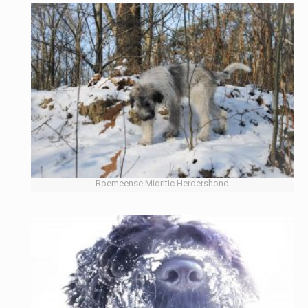
Roemeense Mioritic Herdershond