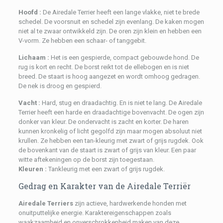
Hoofd :
De Airedale Terrier heeft een lange vlakke, niet te brede
schedel. De voorsnuit en schedel zijn evenlang. De kaken mogen
niet al te zwaar ontwikkeld zijn. De oren zijn klein en hebben een
V-vorm. Ze hebben een schaar- of tanggebit.
Lichaam :
Het is een gespierde, compact gebouwde hond. De
rug is kort en recht. De borst reikt tot de ellebogen en is niet
breed. De staart is hoog aangezet en wordt omhoog gedragen.
De nek is droog en gespierd.
Vacht :
Hard, stug en draadachtig. En is niet te lang. De Airedale
Terrier heeft een harde en draadachtige bovenvacht. De ogen zijn
donker van kleur. De ondervacht is zacht en korter. De haren
kunnen kronkelig of licht gegolfd zijn maar mogen absoluut niet
krullen. Ze hebben een tan-kleurig met zwart of grijs rugdek. Ook
de bovenkant van de staart is zwart of grijs van kleur. Een paar
witte aftekeningen op de borst zijn toegestaan.
Kleuren :
Tankleurig met een zwart of grijs rugdek.
Gedrag en Karakter van de Airedale Terriër
Airedale Terriers
zijn actieve, hardwerkende honden met
onuitputtelijke energie. Karaktereigenschappen zoals
waakzaamheid en onverschrokkenheid maken van deze