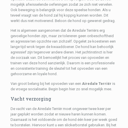
mogelijk afwisselende oefeningen zodat ze zich niet vervelen.
Ook beweging is belangrijk voor deze speelse honden. Als u
teveel vraagt van de hond zal hij koppig kunnen worden. Dit
werkt dus niet motiverend. Beloon de hond op gewenst gedrag.
Het is algemeen aangenomen dat de Airedale Terriërs erg
gevoelige honden zijn, maar ze tolereren geen onbeschoftheid
en agressie ten opzichte van zichzelf. Opgelet ze koesteren een
lange tijd wrok tegen de kwaaddoener. De hond kan behoorlijk
agressief zijn tegenover andere dieren. Het jachtinstinct is hier
de oorzaak van. Dit bemoeilijkt het proces van opvoeden en
trainen van deze hond aanzienlijk. Daarom is een professionele
en consistente training de sleutel tot het opvoeden van een
gehoorzame en loyale hond.
Van groot belang bij het opvoeden van een
Airedale Terriër
is
de vroege socialisatie. Begin begin hier zo snel mogelijk mee.
Vacht verzorging
De vacht van de Airedale Terriër moet ongeveer twee keer per
jaar geplukt worden zodat er nieuwe haren kunnen komen.
Daarnaast is het voldoende om de hond één keer per week goed
te borstelen. Hiervoor kunt u een slickerborstel gebruiken. Bij het