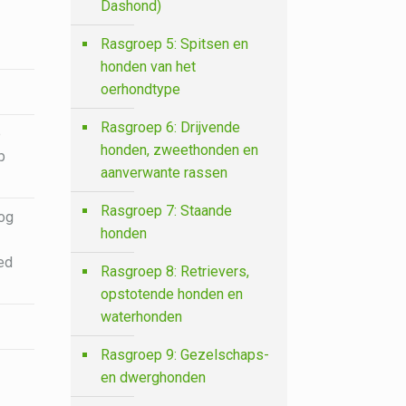
Dashond)
Rasgroep 5: Spitsen en
honden van het
oerhondtype
Rasgroep 6: Drijvende
e
honden, zweethonden en
p
aanverwante rassen
Rasgroep 7: Staande
oog
honden
ed
Rasgroep 8: Retrievers,
opstotende honden en
waterhonden
Rasgroep 9: Gezelschaps-
en dwerghonden