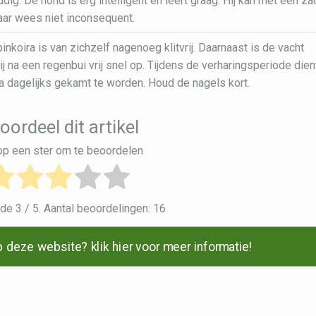
dig. De hond is erg intelligent en leert graag. Hij kan met een za
ar wees niet inconsequent.
koira is van zichzelf nagenoeg klitvrij. Daarnaast is de vacht
 na een regenbui vrij snel op. Tijdens de verharingsperiode dien
a dagelijks gekamt te worden. Houd de nagels kort.
oordeel dit artikel
 op een ster om te beoordelen
lde
3
/ 5. Aantal beoordelingen:
16
 deze website? klik hier voor meer informatie!