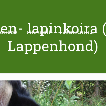
n- lapinkoira 
t bij mij
Nieuwsbrief
Nuttige adressen
Lappenhond)