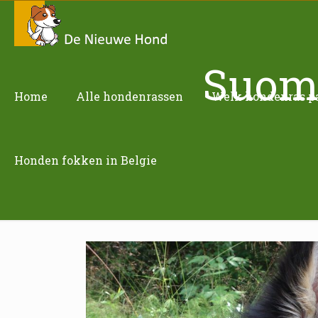
Suome
Home
Alle hondenrassen
Welk hondenras pas
Honden fokken in Belgie