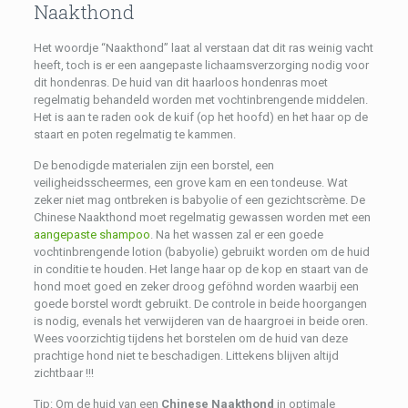
Naakthond
Het woordje “Naakthond” laat al verstaan dat dit ras weinig vacht
heeft, toch is er een aangepaste lichaamsverzorging nodig voor
dit hondenras. De huid van dit haarloos hondenras moet
regelmatig behandeld worden met vochtinbrengende middelen.
Het is aan te raden ook de kuif (op het hoofd) en het haar op de
staart en poten regelmatig te kammen.
De benodigde materialen zijn een borstel, een
veiligheidsscheermes, een grove kam en een tondeuse. Wat
zeker niet mag ontbreken is babyolie of een gezichtscrème. De
Chinese Naakthond moet regelmatig gewassen worden met een
aangepaste shampoo
. Na het wassen zal er een goede
vochtinbrengende lotion (babyolie) gebruikt worden om de huid
in conditie te houden. Het lange haar op de kop en staart van de
hond moet goed en zeker droog geföhnd worden waarbij een
goede borstel wordt gebruikt. De controle in beide hoorgangen
is nodig, evenals het verwijderen van de haargroei in beide oren.
Wees voorzichtig tijdens het borstelen om de huid van deze
prachtige hond niet te beschadigen. Littekens blijven altijd
zichtbaar !!!
Tip: Om de huid van een
Chinese Naakthond
in optimale