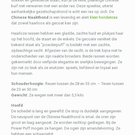
sokken en gevederde staart, kun je de lieve, piekerige Chinese
kuif niet verwarren met een ander ras. Deze speelse, uiterst
aanhankelijke gezelschapshond is echt een ras op zich. De
Chinese Naakthond
is een levendig en alert
klein hondenras
dat zowel haarloos als gecoat kan zijn.
Haarloze rassen hebben een gladde, zachte huid en plukjes haar
op het hoofd, de staart en de enkels. De gecoate variëteit die
bekend staat als “powderpuff” is bedekt met een zachte,
zijdeachtige vacht. Afgezien van de vacht, is de trek bijna niet te
onderscheiden van zijn naakte broeders. Beide rassen worden
gekenmerkt door verfijnde elegantie en sierlijke bewegingen. Ze
zijn net zo leuk als ze eruitzien: speels, liefdevol en loyaal aan
hun mensen.
Schouderhoogte:
Reuen tussen de 28 en 33 cm. – Teven tussen
de 23 en 30 cm.
Gewicht:
Ze wegen niet meer dan 5,5 kilo.
Hoofd
De schedel is lang en gewelfd. De stop is duidelijk aangegeven.
De neuspunt van de Chinese Naakthond is smal. de oren zijn
groot en laag aangezet. Ze worden rechtop gedragen. Bij de
Power Puff mogen ze hangen. De ogen zijn amandelvormig. Ze
hebben een schaargebit.