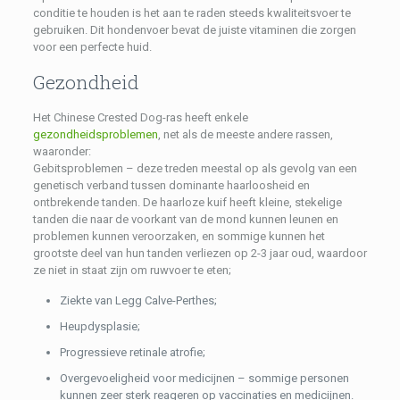
conditie te houden is het aan te raden steeds kwaliteitsvoer te
gebruiken. Dit hondenvoer bevat de juiste vitaminen die zorgen
voor een perfecte huid.
Gezondheid
Het Chinese Crested Dog-ras heeft enkele
gezondheidsproblemen
, net als de meeste andere rassen,
waaronder:
Gebitsproblemen – deze treden meestal op als gevolg van een
genetisch verband tussen dominante haarloosheid en
ontbrekende tanden. De haarloze kuif heeft kleine, stekelige
tanden die naar de voorkant van de mond kunnen leunen en
problemen kunnen veroorzaken, en sommige kunnen het
grootste deel van hun tanden verliezen op 2-3 jaar oud, waardoor
ze niet in staat zijn om ruwvoer te eten;
Ziekte van Legg Calve-Perthes;
Heupdysplasie;
Progressieve retinale atrofie;
Overgevoeligheid voor medicijnen – sommige personen
kunnen zeer sterk reageren op vaccinaties en medicijnen.