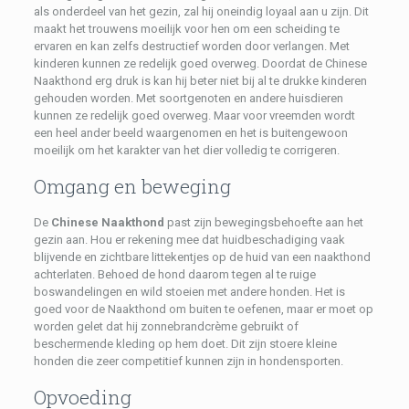
als onderdeel van het gezin, zal hij oneindig loyaal aan u zijn. Dit
maakt het trouwens moeilijk voor hen om een scheiding te
ervaren en kan zelfs destructief worden door verlangen. Met
kinderen kunnen ze redelijk goed overweg. Doordat de Chinese
Naakthond erg druk is kan hij beter niet bij al te drukke kinderen
gehouden worden. Met soortgenoten en andere huisdieren
kunnen ze redelijk goed overweg. Maar voor vreemden wordt
een heel ander beeld waargenomen en het is buitengewoon
moeilijk om het karakter van het dier volledig te corrigeren.
Omgang en beweging
De
Chinese Naakthond
past zijn bewegingsbehoefte aan het
gezin aan. Hou er rekening mee dat huidbeschadiging vaak
blijvende en zichtbare littekentjes op de huid van een naakthond
achterlaten. Behoed de hond daarom tegen al te ruige
boswandelingen en wild stoeien met andere honden. Het is
goed voor de Naakthond om buiten te oefenen, maar er moet op
worden gelet dat hij zonnebrandcrème gebruikt of
beschermende kleding op hem doet. Dit zijn stoere kleine
honden die zeer competitief kunnen zijn in hondensporten.
Opvoeding