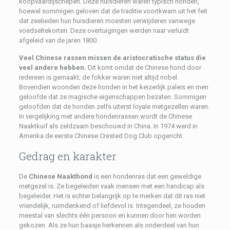
koopvaardijschepen. Deze huisdieren waren typisch honden,
hoewel sommigen geloven dat de traditie voortkwam uit het feit
dat zeelieden hun huisdieren moesten verwijderen vanwege
voedseltekorten. Deze overtuigingen werden naar verluidt
afgeleid van de jaren 1800.
Veel Chinese rassen missen de aristocratische status die
veel andere hebben.
Dit komt omdat de Chinese hond door
iedereen is gemaakt; de fokker waren niet altijd nobel.
Bovendien woonden deze honden in het keizerlijk paleis en men
geloofde dat ze magische eigenschappen bezaten. Sommigen
geloofden dat de honden zelfs uiterst loyale metgezellen waren.
In vergelijking met andere hondenrassen wordt de Chinese
Naaktkuif als zeldzaam beschouwd in China. In 1974 werd in
Amerika de eerste Chinese Crested Dog Club opgericht.
Gedrag en karakter
De
Chinese Naakthond
is een hondenras dat een geweldige
metgezel is. Ze begeleiden vaak mensen met een handicap als
begeleider. Het is echter belangrijk op te merken dat dit ras niet
vriendelijk, ruimdenkend of liefdevol is. Integendeel, ze houden
meestal van slechts één persoon en kunnen door hen worden
gekozen. Als ze hun baasje herkennen als onderdeel van hun