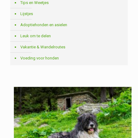
Tips en Weetjes
Lijstjes
Adoptiehonden en asielen
Leuk om te delen
Vakantie & Wandelroutes
Voeding voor honden