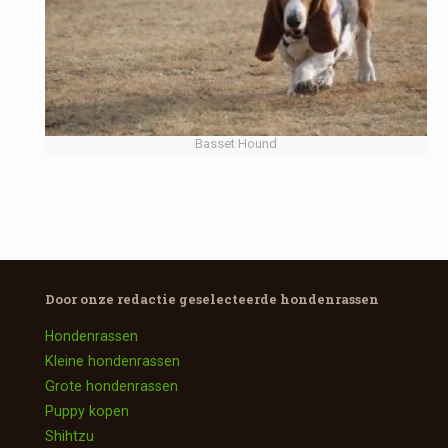
Basset Hound
Door onze redactie geselecteerde
hondenrassen
Hondenrassen
Kleine hondenrassen
Grote hondenrassen
Puppy kopen
Shihtzu