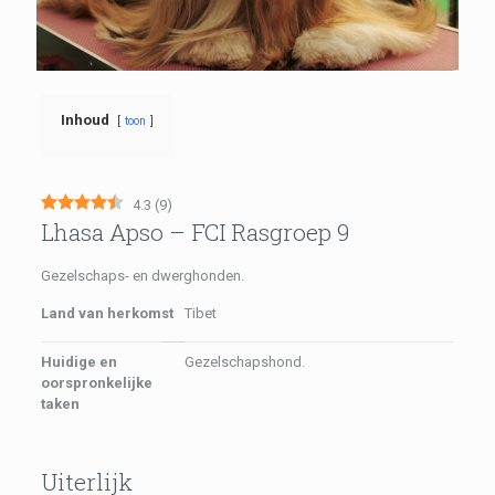
Inhoud
toon
4.3
(
9
)
Lhasa Apso – FCI Rasgroep 9
Gezelschaps- en dwerghonden.
Land van herkomst
Tibet
Huidige en
Gezelschapshond.
oorspronkelijke
taken
Uiterlijk