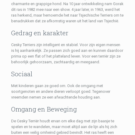
charmante en grappige hond. Na 10 jaar ontwikkeling nam Gorak
dit ras in 1982 mee naar een show. 4 jaar later, in 1963, werd het
ras herkend, maar hernoemde het naar Tsjechische Terriers om te
benadrukken dat ze afkomstig waren uit het land van Tsjechië.
Gedrag en karakter
Cesky Terriers zijn intelligent en stabiel. Voor zijn eigen mensen
is hij aanhankelijk. Ze passen zich goed aan en kunnen daardoor
prima op een flat of het platteland leven. Voor een terriër zijn ze
behoorlijk gehoorzaam, zachtaardig en meegaand.
Sociaal
Met kinderen gaan ze goed om. Ook de omgang met
soortgenoten en andere dieren verloopt goed. Tegenover
vreemden nemen ze een afwachtende houding aan.
Omgang en Beweging
De Cesky Terriër houdt ervan om elke dag met zijn baasje te
spelen en te wandelen, maar moet altijd aan de lijn als hij zich
buiten een veilig omheind gebied bevindt. Het ras heeft een