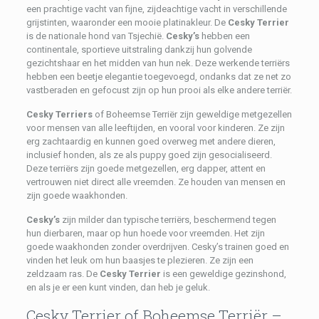
een prachtige vacht van fijne, zijdeachtige vacht in verschillende
grijstinten, waaronder een mooie platinakleur. De
Cesky Terrier
is de nationale hond van Tsjechië.
Cesky’s
hebben een
continentale, sportieve uitstraling dankzij hun golvende
gezichtshaar en het midden van hun nek. Deze werkende terriërs
hebben een beetje elegantie toegevoegd, ondanks dat ze net zo
vastberaden en gefocust zijn op hun prooi als elke andere terriër.
Cesky Terriers
of Boheemse Terriër zijn geweldige metgezellen
voor mensen van alle leeftijden, en vooral voor kinderen. Ze zijn
erg zachtaardig en kunnen goed overweg met andere dieren,
inclusief honden, als ze als puppy goed zijn gesocialiseerd.
Deze terriërs zijn goede metgezellen, erg dapper, attent en
vertrouwen niet direct alle vreemden. Ze houden van mensen en
zijn goede waakhonden.
Cesky’s
zijn milder dan typische terriërs, beschermend tegen
hun dierbaren, maar op hun hoede voor vreemden. Het zijn
goede waakhonden zonder overdrijven. Cesky’s trainen goed en
vinden het leuk om hun baasjes te plezieren. Ze zijn een
zeldzaam ras. De
Cesky Terrier
is een geweldige gezinshond,
en als je er een kunt vinden, dan heb je geluk.
Cesky Terrier of Boheemse Terriër –