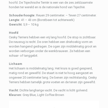
hoofd. De Tsjechische Terriër is een van de zes zeldzaamste
honden ter wereld en is de nationale hond van Tsjechië.
Schouderhoogte:
Reuen 29 centimeter. – Teven 27 centimeter.
Lengte:
41 – 43 cm (Borstbeen tot achterwerk)
Gewicht:
5,9 – 10 kg
Hoofd
Cesky Terriers hebben een vrij lang hoofd. De stop is zichtbaar.
De neusrug is recht. De oren hebben een driehoekig vorm en
worden hangend gedragen. De ogen zijn middelmatig groot en
worden verborgen onder de wenkbrauwen. Ze hebben een
schaar- of tanggebit.
Lichaam
Het lichaam is middelmatig lang. Het kruis is goed gespierd,
matig rond en gewelfd. De staart is niet te hoog aangezet en
ongeveer 20 centimeter lang. De benen zijn rechtstandig. Cesky
Terriers hebben tamelijk grote voeten en de tenen zijn gewelfd.
Vacht:
Dichte langharige vacht. De vacht is licht golvend.
Kleuren:
Grey Blue, Light Coffee Brown