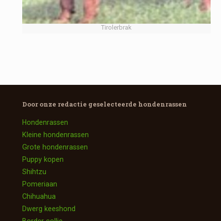
Tirolerbrak
Door onze redactie geselecteerde
hondenrassen
Hondenrassen
Kleine hondenrassen
Grote hondenrassen
Puppy kopen
Shihtzu
Pomeriaan
Chihuahua
Dwerg keeshond
Border collie