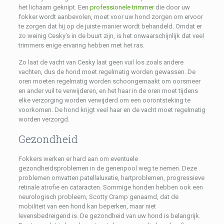
het lichaam geknipt. Een
professionele trimmer
die door uw
fokker wordt aanbevolen, moet voor uw hond zorgen om ervoor
te zorgen dat hij op de juiste manier wordt behandeld. Omdat er
zo weinig Cesky’s in de buurt zijn, is het onwaarschijnlijk dat veel
trimmers enige ervaring hebben met het ras.
Zo laat de vacht van Cesky laat geen vuil los zoals andere
vachten, dus de hond moet regelmatig worden gewassen. De
oren moeten regelmatig worden schoongemaakt om oorsmeer
en ander vuil te verwijderen, en het haar in de oren moet tijdens
elke verzorging worden verwijderd om een ​​oorontsteking te
voorkomen. De hond krijgt veel haar en de vacht moet regelmatig
worden verzorgd.
Gezondheid
Fokkers werken er hard aan om eventuele
gezondheidsproblemen in de genenpool weg te nemen. Deze
problemen omvatten patellaluxatie, hartproblemen, progressieve
retinale atrofie en cataracten. Sommige honden hebben ook een
neurologisch probleem, Scotty Cramp genaamd, dat de
mobiliteit van een hond kan beperken, maar niet
levensbedreigend is. De gezondheid van uw hond is belangrijk.