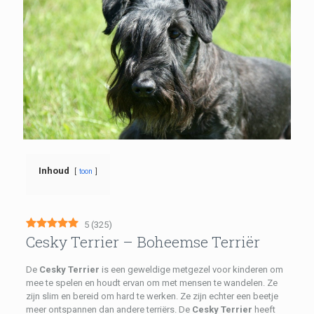
Inhoud
toon
5
(
325
)
Cesky Terrier – Boheemse Terriër
De
Cesky Terrier
is een geweldige metgezel voor kinderen om
mee te spelen en houdt ervan om met mensen te wandelen. Ze
zijn slim en bereid om hard te werken. Ze zijn echter een beetje
meer ontspannen dan andere terriërs. De
Cesky Terrier
heeft