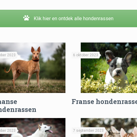
Klik hier en ontdek alle hondenrassen
ober 2023
6 oktober 2023
aanse
Franse hondenrass
ndenrassen
ober 2023
7 september 2023