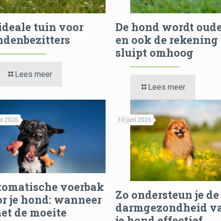
ideale tuin voor
De hond wordt oud
denbezitters
en ook de rekening
sluipt omhoog
Lees meer
Lees meer
ni 2026
10 juni 2026
tomatische voerbak
Zo ondersteun je de
r je hond: wanneer
darmgezondheid v
het de moeite
je hond effectief