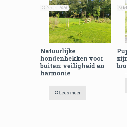
27 februari 2026
23 fe
Natuurlijke
Pu
hondenhekken voor
zij
buiten: veiligheid en
br
harmonie
Lees meer