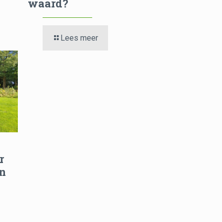
waard?
Lees meer
r
en