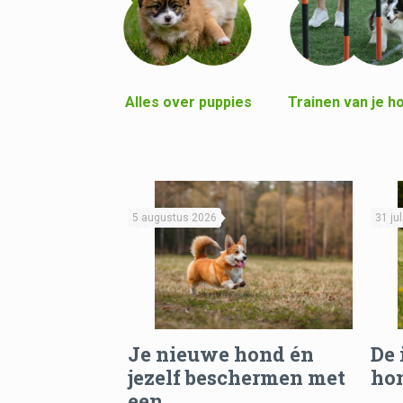
Alles over puppies
Trainen van je h
5 augustus 2026
31 ju
Je nieuwe hond én
De 
jezelf beschermen met
hon
een