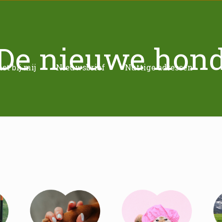
De nieuwe hon
t bij mij
Nieuwsbrief
Nuttige adressen