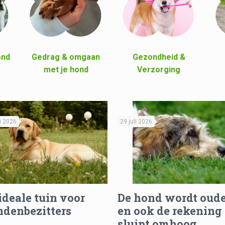
ond
Gedrag & omgaan
Gezondheid &
met je hond
Verzorging
li 2026
29 juli 2026
ideale tuin voor
De hond wordt oud
denbezitters
en ook de rekening
sluipt omhoog