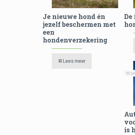
Je nieuwe hond én
De 
jezelf beschermen met
hon
een
hondenverzekering
Lees meer
30 ju
Au
voo
is 