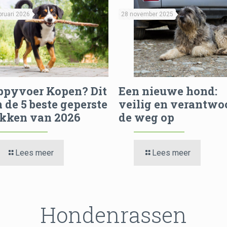
bruari 2026
28 november 2025
ppyvoer Kopen? Dit
Een nieuwe hond:
n de 5 beste geperste
veilig en verantwo
okken van 2026
de weg op
Lees meer
Lees meer
Hondenrassen