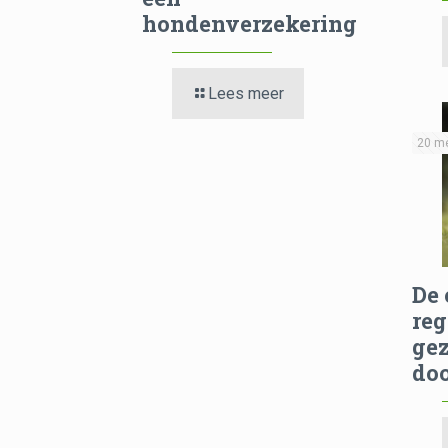
hondenverzekering
Lees meer
20 m
De
reg
gez
doo