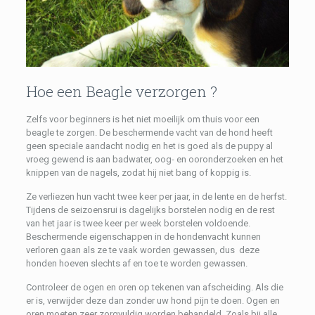
Hoe een Beagle verzorgen ?
Zelfs voor beginners is het niet moeilijk om thuis voor een
beagle te zorgen. De beschermende vacht van de hond heeft
geen speciale aandacht nodig en het is goed als de puppy al
vroeg gewend is aan badwater, oog- en ooronderzoeken en het
knippen van de nagels, zodat hij niet bang of koppig is.
Ze verliezen hun vacht twee keer per jaar, in de lente en de herfst.
Tijdens de seizoensrui is dagelijks borstelen nodig en de rest
van het jaar is twee keer per week borstelen voldoende.
Beschermende eigenschappen in de hondenvacht kunnen
verloren gaan als ze te vaak worden gewassen, dus deze
honden hoeven slechts af en toe te worden gewassen.
Controleer de ogen en oren op tekenen van afscheiding. Als die
er is, verwijder deze dan zonder uw hond pijn te doen. Ogen en
oren moeten zeer zorgvuldig worden behandeld. Zoals bij alle