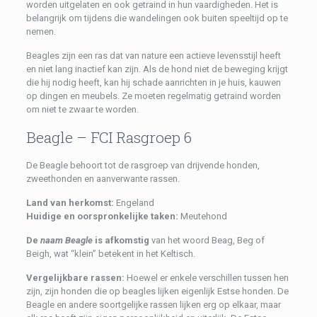
worden uitgelaten en ook getraind in hun vaardigheden. Het is
belangrijk om tijdens die wandelingen ook buiten speeltijd op te
nemen.
Beagles zijn een ras dat van nature een actieve levensstijl heeft
en niet lang inactief kan zijn. Als de hond niet de beweging krijgt
die hij nodig heeft, kan hij schade aanrichten in je huis, kauwen
op dingen en meubels. Ze moeten regelmatig getraind worden
om niet te zwaar te worden.
Beagle – FCI Rasgroep 6
De Beagle behoort tot de rasgroep van drijvende honden,
zweethonden en aanverwante rassen.
Land van herkomst:
Engeland
Huidige en oorspronkelijke taken:
Meutehond
De
naam Beagle
is afkomstig
van het woord Beag, Beg of
Beigh, wat “klein” betekent in het Keltisch.
Vergelijkbare rassen:
Hoewel er enkele verschillen tussen hen
zijn, zijn honden die op beagles lijken eigenlijk Estse honden. De
Beagle en andere soortgelijke rassen lijken erg op elkaar, maar