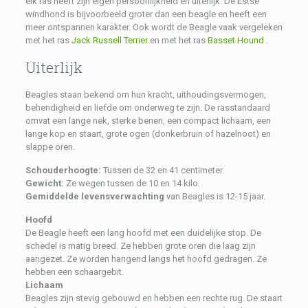
elk ras heeft zijn eigen persoonlijkheid en uiterlijk. De Estse
windhond is bijvoorbeeld groter dan een beagle en heeft een
meer ontspannen karakter. Ook wordt de Beagle vaak vergeleken
met het ras
Jack Russell Terrier
en met het ras
Basset Hound
.
Uiterlijk
Beagles staan ​​bekend om hun kracht, uithoudingsvermogen,
behendigheid en liefde om onderweg te zijn. De rasstandaard
omvat een lange nek, sterke benen, een compact lichaam, een
lange kop en staart, grote ogen (donkerbruin of hazelnoot) en
slappe oren.
Schouderhoogte:
Tussen de 32 en 41 centimeter.
Gewicht:
Ze wegen tussen de 10 en 14 kilo.
Gemiddelde levensverwachting
van Beagles is 12-15 jaar.
Hoofd
De Beagle heeft een lang hoofd met een duidelijke stop. De
schedel is matig breed. Ze hebben grote oren die laag zijn
aangezet. Ze worden hangend langs het hoofd gedragen. Ze
hebben een schaargebit.
Lichaam
Beagles zijn stevig gebouwd en hebben een rechte rug. De staart