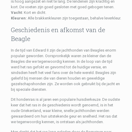
is hoog aangezet en niet te lang. De lendenen zijn krachtig en
kort. De voeten zijn goed gesloten met goed gebogen tenen.
Vacht:
Kort en dicht.
Kleuren:
Alle brakkenkleuren zijn toegestaan, behalve leverkleur.
Geschiedenis en afkomst van de
Beagle
In de tijd van Edward II zijn de jachthonden van Beagles enorm
populair geworden. Oorspronkelijk waren ze kleiner dan de
Beagles die we tegenwoordig kennen. In de loop van de tijd
werd het ras gefokt en gevormd tot de huidige versie, en
sindsdien heeft het veel fans over de hele wereld. Beagles zijn
geliefd bij mensen die van dieren houden en geweldige
gezelschapshonden zijn. Ze worden ook gebruikt bij de jacht en
bij speciale diensten.
Dit hondenras is al jaren een populaire huisdierkeuze. De oudste
keer dat het ras in de geschiedenis wordt genoemd, is in het
oude Griekenland, waar kleine, snelle jachthonden werden
gewaardeerd om hun uitstekende geur en snelheid. Het ras dat
we tegenwoordig kennen, is ontstaan ​​als jachthonden.
Men denkt dat het ras lang geleden door de Romeinen naar