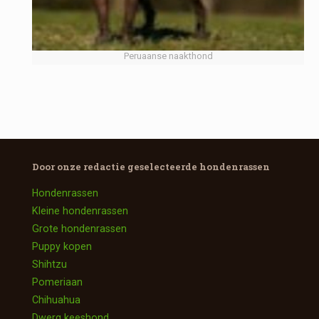
Peruaanse naakthond
Door onze redactie geselecteerde
hondenrassen
Hondenrassen
Kleine hondenrassen
Grote hondenrassen
Puppy kopen
Shihtzu
Pomeriaan
Chihuahua
Dwerg keeshond