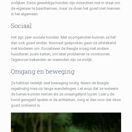
vrolijken. Deze geweldige honden zijn misschien niet in staat om
de eigenaar te beschermen, maar ze doen het goed met mensen
in het algemeen.
Sociaal
Het zijn zeer sociale honden. Met soortgenoten kunnen ze het
dan ook goed vinden. Normaal gesproken gaan ze uitstekend
met kinderen om. Socialiseer de Beagle vroeg met andere
huisdieren zoals katten, om later problemen te voorkomen.
Tegenover bekenden en vreemden zijn ze vrolijk.
Omgang en beweging
Ze hebben redelijk veel beweging nodig. Neem de Beagle
regelmatig mee op lange wandelingen. Let erop dat ze weleens
de benen kunnen nemen als ze onaangelijnd lopen. Laat u de
hond geregeld spelen in de achtertuin, zorg er dan voor dat deze
goed omheind is.