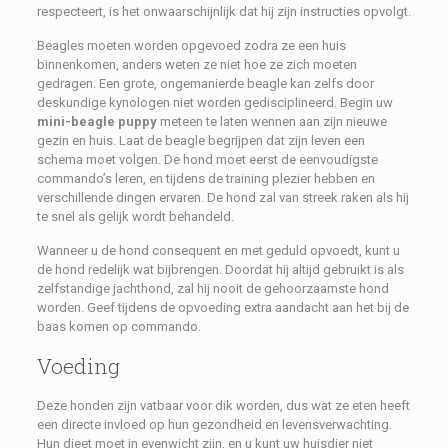
respecteert, is het onwaarschijnlijk dat hij zijn instructies opvolgt.
Beagles moeten worden opgevoed zodra ze een huis
binnenkomen, anders weten ze niet hoe ze zich moeten
gedragen. Een grote, ongemanierde beagle kan zelfs door
deskundige kynologen niet worden gedisciplineerd. Begin uw
mini-beagle puppy
meteen te laten wennen aan zijn nieuwe
gezin en huis. Laat de beagle begrijpen dat zijn leven een
schema moet volgen. De hond moet eerst de eenvoudigste
commando’s leren, en tijdens de training plezier hebben en
verschillende dingen ervaren. De hond zal van streek raken als hij
te snel als gelijk wordt behandeld.
Wanneer u de hond consequent en met geduld opvoedt, kunt u
de hond redelijk wat bijbrengen. Doordat hij altijd gebruikt is als
zelfstandige jachthond, zal hij nooit de gehoorzaamste hond
worden. Geef tijdens de opvoeding extra aandacht aan het bij de
baas komen op commando.
Voeding
Deze honden zijn vatbaar voor dik worden, dus wat ze eten heeft
een directe invloed op hun gezondheid en levensverwachting.
Hun dieet moet in evenwicht zijn, en u kunt uw huisdier niet