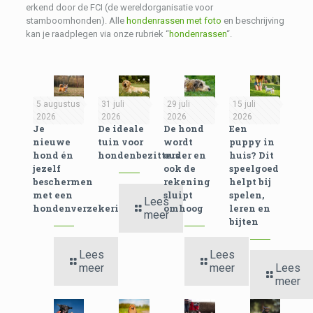
erkend door de FCI (de wereldorganisatie voor
stamboomhonden). Alle
hondenrassen met foto
en beschrijving
kan je raadplegen via onze rubriek “
hondenrassen
“.
5 augustus
31 juli
29 juli
15 juli
2026
2026
2026
2026
Je
De ideale
De hond
Een
nieuwe
tuin voor
wordt
puppy in
hond én
hondenbezitters
ouder en
huis? Dit
jezelf
ook de
speelgoed
beschermen
rekening
helpt bij
met een
sluipt
spelen,
Lees
hondenverzekering
omhoog
leren en
meer
bijten
Lees
Lees
meer
meer
Lees
meer