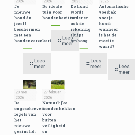
2026
2026
2026
2026
Je
De ideale
De hond
Automatische
nieuwe
tuin voor
wordt
voerbak
hond én
hondenbezitters
ouder en
voor je
jezelf
ook de
hond:
beschermen
rekening
wanneer
met een
sluipt
is het de
Lees
hondenverzekering
omhoog
moeite
meer
waard?
Lees
Lees
meer
meer
Lees
meer
20 mei
27 februari
2026
2026
De
Natuurlijke
ongeschreven
hondenhekken
regels van
voor
het
buiten:
nieuwe
veiligheid
gezinslid:
en