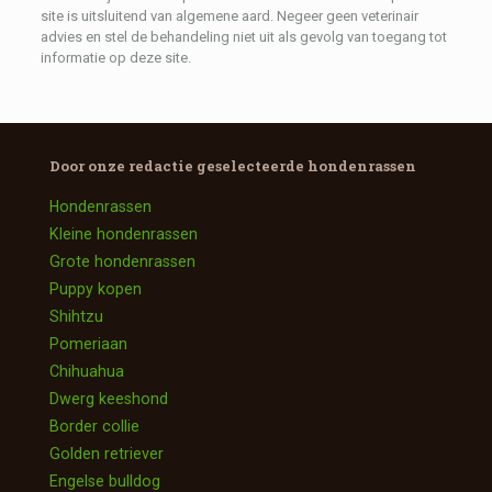
site is uitsluitend van algemene aard.
Negeer geen veterinair
advies en stel de behandeling niet uit als gevolg van toegang tot
informatie op deze site.
Door onze redactie geselecteerde
hondenrassen
Hondenrassen
Kleine hondenrassen
Grote hondenrassen
Puppy kopen
Shihtzu
Pomeriaan
Chihuahua
Dwerg keeshond
Border collie
Golden retriever
Engelse bulldog