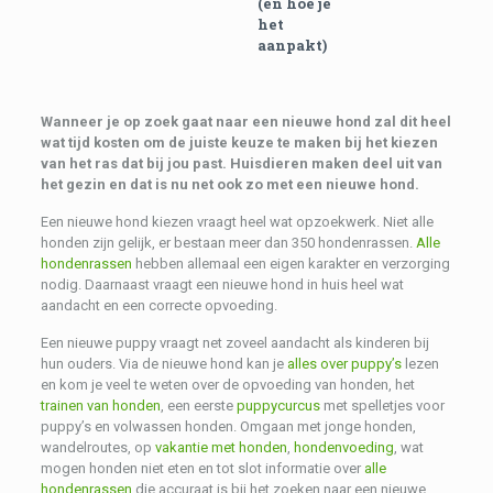
(en hoe je
het
aanpakt)
Wanneer je op zoek gaat naar een nieuwe hond zal dit heel
wat tijd kosten om de juiste keuze te maken bij het kiezen
van het ras dat bij jou past. Huisdieren maken deel uit van
het gezin en dat is nu net ook zo met een nieuwe hond.
Een nieuwe hond kiezen vraagt heel wat opzoekwerk. Niet alle
honden zijn gelijk, er bestaan meer dan 350 hondenrassen.
Alle
hondenrassen
hebben allemaal een eigen karakter en verzorging
nodig. Daarnaast vraagt een nieuwe hond in huis heel wat
aandacht en een correcte opvoeding.
Een nieuwe puppy vraagt net zoveel aandacht als kinderen bij
hun ouders. Via de nieuwe hond kan je
alles over puppy’s
lezen
en kom je veel te weten over de opvoeding van honden, het
trainen van honden
, een eerste
puppycurcus
met spelletjes voor
puppy’s en volwassen honden. Omgaan met jonge honden,
wandelroutes, op
vakantie met honden
,
hondenvoeding
, wat
mogen honden niet eten en tot slot informatie over
alle
hondenrassen
die accuraat is bij het zoeken naar een nieuwe