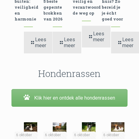
buiten:
5 beste
veilig en
huis? Zo
veiligheid
geperste
verantwoord
bereid je
en
brokken
de weg op
je écht
harmonie
van 2026
goed voor
Lees
Lees
Lees
meer
Lees
meer
meer
meer
Hondenrassen
Klik hier en ontdek alle hondenrassen
6 oktober
6 oktober
6 oktober
6 oktober