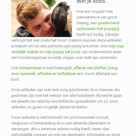
met je hond.
Hoe we omgaan met
viervoeters is van groot
belang, een
goede band
opbouwen met je puppy
heeft tijd nodig. Dikwijls
verloopt het niet zoals het hoort. Daarom kunnen deze artikelen
je helpen om tot een perfecte oplossing te komen. Hoe
mijn pup
zindelijk maken
en
mijn puppy eet poep
zijn onderwerpen waar
een hondeneigenaar moeilijk vragen over stelt aan vreemden.
Ook
lichaamstaal
is heel belangrijk,
afleren van blaffen
,
bang
voor vuurwerk
,
affectie en liefhebben
enz. komt allemaal aan
bod.
Onze artikelen zijn met veel zorg geschreven door mensen die
gedreven zijn met het welzijn van alle huisdieren. Bij twijfel gaan
we steeds ten rade bij verschillende specialisten om zo onze
artikelen zo goed mogelijk samen te stellen.
Deze website is niet bedoeld om professioneel consult,
diagnose of behandeling door een erkende dierenarts te
vervangen.
Als u veterinair advies nodig heeft, neem dan
onmiddellijk contact op met uw dierenarts.
Informatie op deze