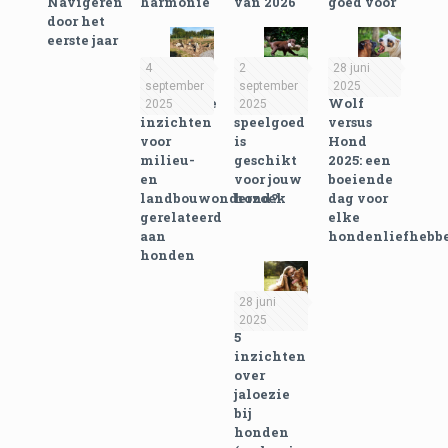
Navigeren
harmonie
van 2026
goed voor
door het
eerste jaar
4
2
28 juni
september
september
2025
Praktische
Welk
Wolf
2025
2025
inzichten
speelgoed
versus
voor
is
Hond
milieu-
geschikt
2025: een
en
voor jouw
boeiende
landbouwonderzoek
hond?
dag voor
gerelateerd
elke
aan
hondenliefhebb
honden
28 juni
2025
5
inzichten
over
jaloezie
bij
honden