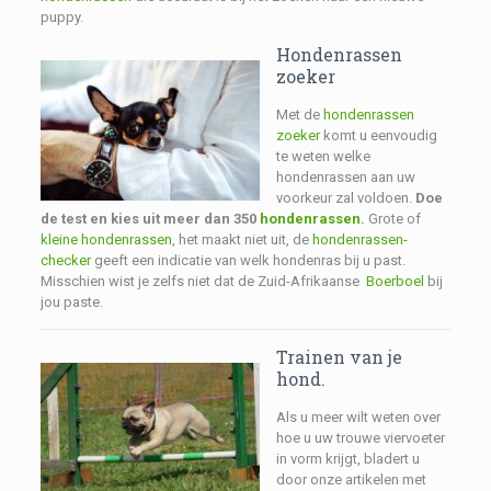
puppy.
Hondenrassen
zoeker
Met de
hondenrassen
zoeker
komt u eenvoudig
te weten welke
hondenrassen aan uw
voorkeur zal voldoen.
Doe
de test en kies uit meer dan 350
hondenrassen
.
Grote of
kleine hondenrassen
, het maakt niet uit, de
hondenrassen-
checker
geeft een indicatie van welk hondenras bij u past.
Misschien wist je zelfs niet dat de Zuid-Afrikaanse
Boerboel
bij
jou paste.
Trainen van je
hond.
Als u meer wilt weten over
hoe u uw trouwe viervoeter
in vorm krijgt, bladert u
door onze artikelen met