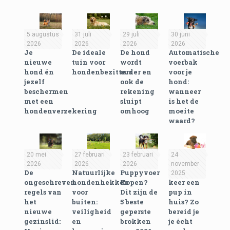
5 augustus
31 juli
29 juli
30 juni
2026
2026
2026
2026
Je
De ideale
De hond
Automatische
nieuwe
tuin voor
wordt
voerbak
hond én
hondenbezitters
ouder en
voor je
jezelf
ook de
hond:
beschermen
rekening
wanneer
met een
sluipt
is het de
hondenverzekering
omhoog
moeite
waard?
20 mei
27 februari
23 februari
24
2026
2026
2026
november
De
Natuurlijke
Puppyvoer
Eerste
2025
ongeschreven
hondenhekken
Kopen?
keer een
regels van
voor
Dit zijn de
pup in
het
buiten:
5 beste
huis? Zo
nieuwe
veiligheid
geperste
bereid je
gezinslid:
en
brokken
je écht