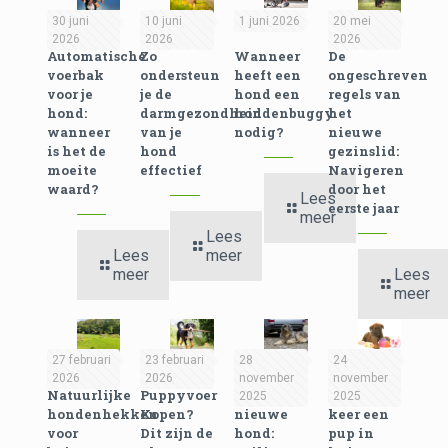
30 juni
10 juni
1 juni 2026
20 mei
2026
2026
2026
Automatische
Zo
Wanneer
De
voerbak
ondersteun
heeft een
ongeschreven
voor je
je de
hond een
regels van
hond:
darmgezondheid
hondenbuggy
het
wanneer
van je
nodig?
nieuwe
is het de
hond
gezinslid:
moeite
effectief
Navigeren
waard?
door het
Lees
eerste jaar
meer
Lees
Lees
meer
meer
Lees
meer
27 februari
23 februari
28
24
2026
2026
november
november
Natuurlijke
Puppyvoer
Een
Eerste
2025
2025
hondenhekken
Kopen?
nieuwe
keer een
voor
Dit zijn de
hond:
pup in