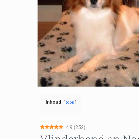
Inhoud
toon
4.9
(
252
)