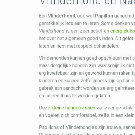
Vlinderhond en Na
Een
Vlinderhond
, ook wel
Papillon
genoemd is
gemakkelijk iets aan te leren. Soms denken ve
Vlinderhond
is een zeer actief en
energiek h
het over het algemeen goed vinden. Dit geldt
laten en hem met respect behandelen.
Vlinderhonden kunnen goed opschieten met a
maar dergelijke honden zijn waarschijnlijk nie
erg kwetsbaar zijn en gewond kunnen raken ti
kinderen en kunnen zelfs jaloers zijn op hun
gebrek aan aandacht worden ze erg geïrriteerd
om alleen thuis te worden gelaten.
Deze
kleine hondenrassen
zijn zeer geschikt
en voelen zich comfortabel, zelfs in een klei
Papillons of Vlinderhondjes zijn trouwe, aanha
Overigens kan hetzelfde worden gezegd van