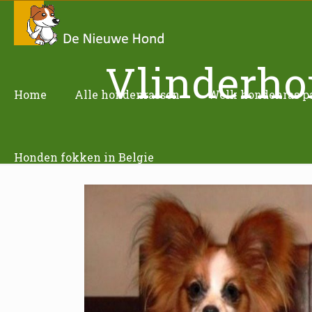
Vlinderho
Home
Alle hondenrassen
Welk hondenras pas
Honden fokken in Belgie