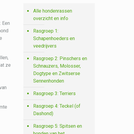
Alle hondenrassen
overzicht en info
. Een
hond
Rasgroep 1:
de
Schapenhoeders en
veedrijvers
llen,
Rasgroep 2: Pinschers en
dat ze
Schnauzers, Molosser,
Dogtype en Zwitserse
Sennenhonden
 van
Rasgroep 3: Terriers
Rasgroep 4: Teckel (of
imte
Dashond)
Rasgroep 5: Spitsen en
honden van het