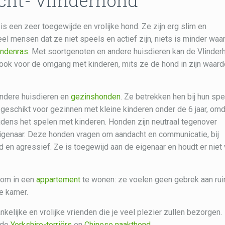
cht- vlinderhond
 een zeer toegewijde en vrolijke hond. Ze zijn erg slim en
el mensen dat ze niet speels en actief zijn, niets is minder waar
ondenras
. Met soortgenoten en andere huisdieren kan de Vlinder
 ook voor de omgang met kinderen, mits ze de hond in zijn waar
ndere huisdieren en
gezinshonden
. Ze betrekken hen bij hun spe
t geschikt voor gezinnen met kleine kinderen onder de 6 jaar, om
jdens het spelen met kinderen. Honden zijn neutraal tegenover
 eigenaar. Deze honden vragen om aandacht en communicatie, bij
 en agressief. Ze is toegewijd aan de eigenaar en houdt er niet
 om in een
appartement
te wonen: ze voelen geen gebrek aan ru
ne kamer.
nkelijke en vrolijke vrienden die je veel plezier zullen bezorgen.
 de
Yorkshire-terriërs
en
Chinese naakthond
.