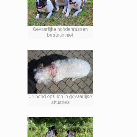
Gevaarlijke hondenrassen
bestaan niet
Je hond optillen in gevaarlijke
situaties