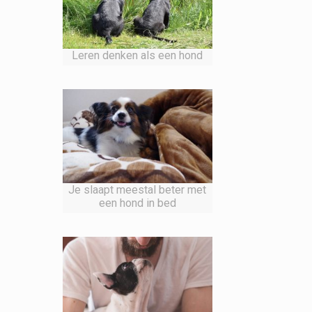
Leren denken als een hond
Je slaapt meestal beter met
een hond in bed