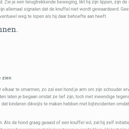
nd. Zie je een terugtrekkende beweging, likt hij zijn lippen, zijn de
zijn allemaal signalen dat de knuffel niet wordt gewaardeerd. Gee
ntueel weg te lopen als hij daar behoefte aan heeft.
nnen.
 zien
 elkaar te omarmen, zo zal een hond je arm om zijn schouder er
den laten je begaan omdat ze lief zijn, toch met inwendige tegen
 dat kinderen dikwijls te maken hebben met bijtincidenten omda
ls de hond graag geaaid of een knuffel wil, zal hij zelf initiati