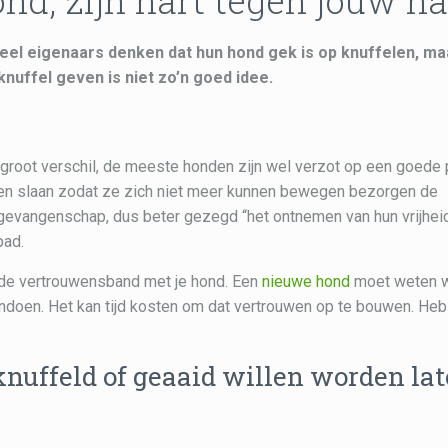
nd, zijn hart tegen jouw ha
Veel eigenaars denken dat hun hond gek is op knuffelen, ma
nuffel geven is niet zo’n goed idee.
 groot verschil, de meeste honden zijn wel verzot op een goede 
een slaan zodat ze zich niet meer kunnen bewegen bezorgen de
gevangenschap, dus beter gezegd “het ontnemen van hun vrijheid
pad.
s de vertrouwensband met je hond. Een
nieuwe hond
moet weten 
t aandoen. Het kan tijd kosten om dat vertrouwen op te bouwen. He
knuffeld of geaaid willen worden la