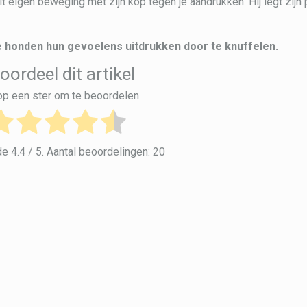
 eigen beweging met zijn kop tegen je aandrukken. Hij legt zijn 
e honden hun gevoelens uitdrukken door te knuffelen.
oordeel dit artikel
 op een ster om te beoordelen
de
4.4
/ 5. Aantal beoordelingen:
20