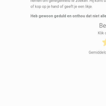
nemen om genegenheid te zoeken. Hij komt uit
of kop op je hand of geeft je een likje.
Heb gewoon geduld en onthou dat niet all
Be
Klik
Gemiddel