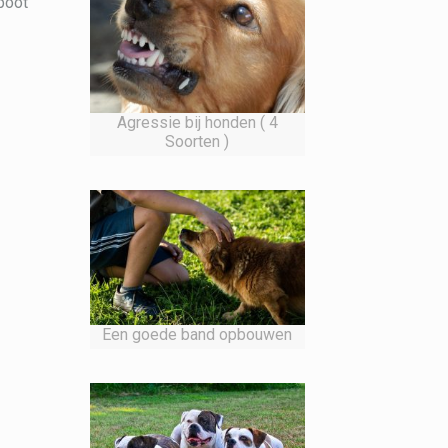
poot
Agressie bij honden ( 4
Soorten )
Een goede band opbouwen