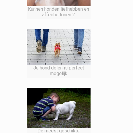
Kunnen honden liefhebben en
affectie tonen ?
Je hond delen is perfect
mogelijk
De meest geschikte