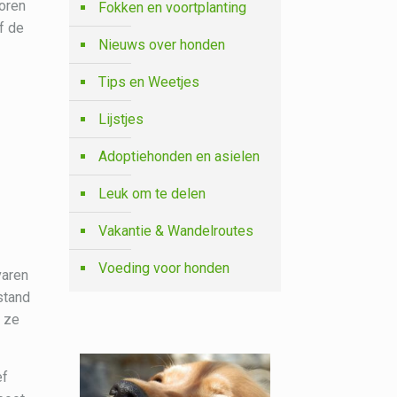
 oren
Fokken en voortplanting
f de
Nieuws over honden
Tips en Weetjes
Lijstjes
Adoptiehonden en asielen
Leuk om te delen
Vakantie & Wandelroutes
Voeding voor honden
varen
stand
t ze
ef