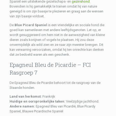
Spaniël een uitstekende gezelschaps- en
gezinshond
.
Bovendien is hij gemakkelijk te trainen omdat hij van nature
geneigd is om zijn baasje te plezieren en graag aan de wensen
van zijn baasje voldoet.
De
Blue Picard Spaniel
is een vriendelijke en sociale hond die
goed kan samenleven met andere leeftijdsgenoten. Let op, er
wordt gesuggereerd om hem niet in de aanwezigheid van kleine
dieren zoals konijnen of vogels te plaatsen. Hij zou deze
onvermijdelijk als wild zien en ze naar zijn meester brengen. Dit
kan verwarring veroorzaken, omdat hij ten onrechte kan denken
dat ze bedoeld waren als een geschenk.
Epagneul Bleu de Picardie – FCI
Rasgroep 7
De Epagneul Bleu de Picardie behoort tot de rasgroep van de
Staande honden.
Land van herkomst:
Frankrijk
Huidige en oorspronkelijke taken:
Veelzijdige jachthond.
Andere namen:
Epagneul Bleu van Picardië, Blue Picardy
Spaniel, Blauwe Picardische Spaniël