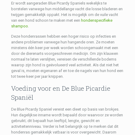
Er wordt aangeraden Blue Picardy Spaniels wekelijks te
borstelen vanwege hun middellange vacht die losse bladeren en
twijgen gemakkelijk oppakt. Het is mogelijk om de vuile vacht
van een hond schoon te maken met een
hondenspecifieke
shampoo
.
Deze hondenrassen hebben een hoger risico op infecties en
andere problemen vanwege hun hangende oren. Ze moeten
minstens één keer per week worden schoongemaakt met een
door de dierenarts voorgeschreven medicijn. Om zijn klauwen
normaal te laten verslijten, vereisen de verschillende bodems
waarop zijn hond is geëvolueerd veel activiteit. Als dat niet het
geval is, moeten eigenaren af ​​en toe de nagels van hun hond een
tot twee keer per jaar knippen.
Voeding voor en De Blue Picardie
Spaniël
De Blue Picardy Spaniel vereist een dieet op basis van brokjes.
Hun dagelijkse inname wordt bepaald door waarvoor ze worden
gebruikt; dit bepaalt hun leeftijd, lengte, gewicht en
activiteitenniveau. Verder is het belangrijk op te merken dat dit
hondenras gemakkelijk vatbaar is voor overgewicht. Daarom