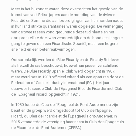
Meer in het bijzonder waren deze overtochten het gevolg van de
komst van veel Britse jagers aan de monding van de rivieren
Picardië en Somme die aan boord gingen van hun honden nadat
in hun land strikte quarantaines waren opgelegd. De vermenging
van de twee rassen vond gedurende deze tijd plaats en het
oorspronkelijke doel was vermoedelijk om de hond een langere
gang te geven dan een Picardische Spaniël, maar een hogere
snelheid en een beter reukvermogen.
Oorspronkelijk werden de Blue Picardy en de Picardy Retriever
als hetzelfde ras beschouwd, hoewel hun jassen verschillend
waren. De Blue Picardy Spaniel Club werd opgericht in 1907,
maar werd pas in 1938 officieel erkend als een apart ras door de
Federation of Canine Industry International (FCI). Het jaar
daarvoor fuseerde Club de l’Epagneul Bleu de Picardie met Club
de l’Epagneul Picard, opgericht in 1921.
In 1980 fuseerde Club de l’Epagneul de Pont-Audemer op zijn
beurt en de groep werd omgedoopt tot Club de l’Epagneul
Picard, du Bleu de Picardie et de l’Epagneul Pont-Audemer. In
2015 veranderde de vereniging haar naam in Club des Epagneuls
de Picardie et de Pont-Audemer (CEPPA).