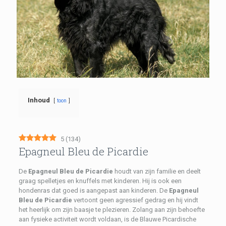
Inhoud
toon
5
(
134
)
Epagneul Bleu de Picardie
De
Epagneul Bleu de Picardie
houdt van zijn familie en deelt
graag spelletjes en knuffels met kinderen. Hij is ook een
hondenras dat goed is aangepast aan kinderen. De
Epagneul
Bleu de Picardie
vertoont geen agressief gedrag en hij vindt
het heerlijk om zijn baasje te plezieren. Zolang aan zijn behoefte
aan fysieke activiteit wordt voldaan, is de Blauwe Picardische