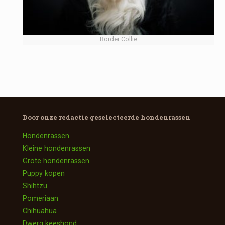
Border Collie
Door onze redactie geselecteerde
hondenrassen
Hondenrassen
Kleine hondenrassen
Grote hondenrassen
Puppy kopen
Shihtzu
Pomeriaan
Chihuahua
Dwerg keeshond