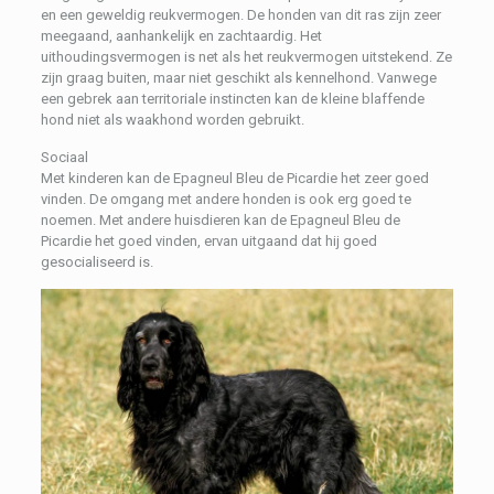
en een geweldig reukvermogen. De honden van dit ras zijn zeer
meegaand, aanhankelijk en zachtaardig. Het
uithoudingsvermogen is net als het reukvermogen uitstekend. Ze
zijn graag buiten, maar niet geschikt als kennelhond. Vanwege
een gebrek aan territoriale instincten kan de kleine blaffende
hond niet als waakhond worden gebruikt.
Sociaal
Met kinderen kan de Epagneul Bleu de Picardie het zeer goed
vinden. De omgang met andere honden is ook erg goed te
noemen. Met andere huisdieren kan de Epagneul Bleu de
Picardie het goed vinden, ervan uitgaand dat hij goed
gesocialiseerd is.