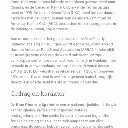
Rond 1987 werden verschillende exemplaren geëxporteerd naar
Canada, en de Canadian Kennel Club erkende het ras op zijn
beurt in 1995. De United Kennel Club (UKC) deed het jaar daarop
hetzelfde met de Picard Spaniel. Aan de andere kant moet de
American Kennel Club (AKC), een andere referentieorganisatie in
de Verenigde Staten, nog optreden.
Aan de andere kant is het geen toeval dat de Blue Picardy
Retriever, zoals hij in het Engels wordt genoemd, wordt erkend
door de American Rare Breed Association (ARBA): in feite blijft
hij in het grootste deel van de wereld onbekend, en zijn
aankoopbehoeften bevinden zich voornamelijk in Frankrijk, meer
bepaald in zijn woonplaats. Vooral in Frankrijk waren tussen
2010 en 2016 LOF-registraties iets meer dan 1.200, of ongeveer
180 per jaar. Deze trend is over het algemeen stabiel, mogelijk
dankzij zijn goede reputatie als jachthond of huisdier.
Gedrag en karakter
De
Blue Picardie Spaniel
is een uitstekende jachthond die wild
kan terughalen, zelfs als het in ijskoud water is
ondergedompeld. Hun sterke lichaam is bestand tegen elke
fysieke belasting en ze kunnen zich aanpassen aan elke
omgeving. Bovendien hebben ze een opvallende flamboyantie