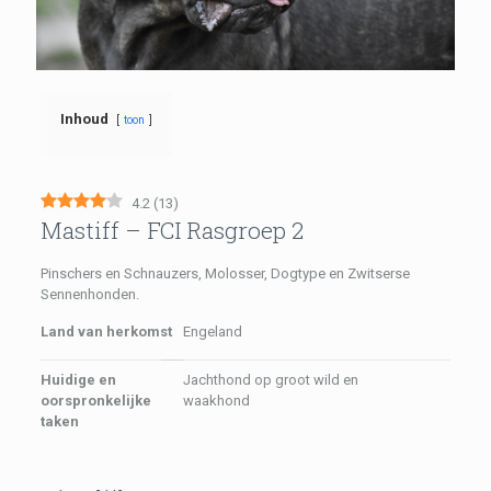
Inhoud
toon
4.2
(
13
)
Mastiff – FCI Rasgroep 2
Pinschers en Schnauzers, Molosser, Dogtype en Zwitserse
Sennenhonden.
Land van herkomst
Engeland
Huidige en
Jachthond op groot wild en
oorspronkelijke
waakhond
taken