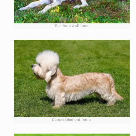
Saarloos wolfhond
Dandie Dinmont Terrier