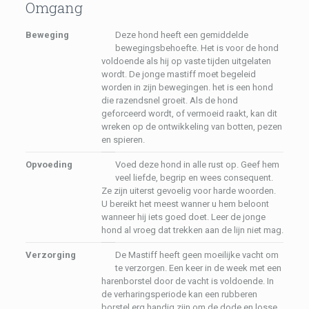
Omgang
Beweging
Deze hond heeft een gemiddelde
bewegingsbehoefte. Het is voor de hond
voldoende als hij op vaste tijden uitgelaten
wordt. De jonge mastiff moet begeleid
worden in zijn bewegingen. het is een hond
die razendsnel groeit. Als de hond
geforceerd wordt, of vermoeid raakt, kan dit
wreken op de ontwikkeling van botten, pezen
en spieren.
Opvoeding
Voed deze hond in alle rust op. Geef hem
veel liefde, begrip en wees consequent.
Ze zijn uiterst gevoelig voor harde woorden.
U bereikt het meest wanner u hem beloont
wanneer hij iets goed doet. Leer de jonge
hond al vroeg dat trekken aan de lijn niet mag.
Verzorging
De Mastiff heeft geen moeilijke vacht om
te verzorgen. Een keer in de week met een
harenborstel door de vacht is voldoende. In
de verharingsperiode kan een rubberen
borstel erg handig zijn om de dode en losse