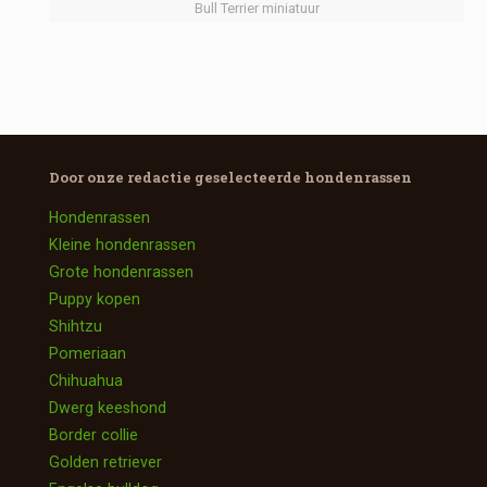
Bull Terrier miniatuur
Door onze redactie geselecteerde
hondenrassen
Hondenrassen
Kleine hondenrassen
Grote hondenrassen
Puppy kopen
Shihtzu
Pomeriaan
Chihuahua
Dwerg keeshond
Border collie
Golden retriever