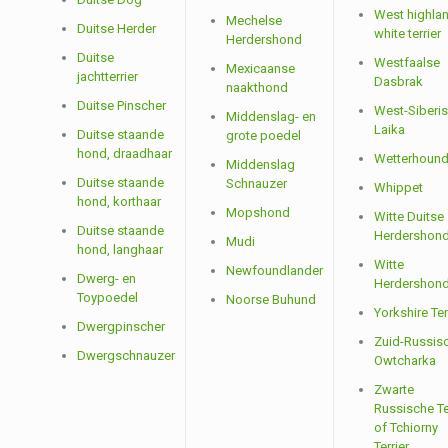
West highla
Mechelse
Duitse Herder
white terrier
Herdershond
Duitse
Westfaalse
Mexicaanse
jachtterrier
Dasbrak
naakthond
Duitse Pinscher
West-Siberi
Middenslag- en
Laika
Duitse staande
grote poedel
hond, draadhaar
Wetterhoun
Middenslag
Duitse staande
Schnauzer
Whippet
hond, korthaar
Mopshond
Witte Duitse
Duitse staande
Herdershon
Mudi
hond, langhaar
Witte
Newfoundlander
Dwerg- en
Herdershon
Toypoedel
Noorse Buhund
Yorkshire Ter
Dwergpinscher
Zuid-Russis
Dwergschnauzer
Owtcharka
Zwarte
Russische Te
of Tchiorny
Terrier