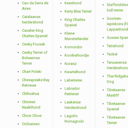
Cao da Serra de
Keeshond
Staffordshir
Aires
bull terrier
Kerry Blue Terrier
Catalaanse
Suomen-
King Charles
herdershond
lapinkoira (F
Spaniel
Lappenhond
Cavalier King
Kleine
Charles Spaniel
Sussex Span
Munsterlander
Cesky Fousek
Tatrahond
Komondor
Cesky Terrier of
Teckel
Kooikerhondje
Boheemse
Tervuerense
Terrier
Kuvasz
Herdershon
Chart Polski
Kwartelhond
Thai Ridgeb
Chesapeake Bay
Labernese
Dog
Retriever
Labrador
Tibetaanse
Chihuahua
Retriever
Mastiff
Chinese
Laekense
Tibetaanse
Naakthond
Herdershond
Spaniel
Chow Chow
Lagotto
Tibetaanse
Romagnolo
Terrier
Ciobanesc