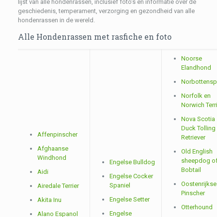
lijst van alle hondenrassen, inclusief foto’s en informatie over de
geschiedenis, temperament, verzorging en gezondheid van alle
hondenrassen in de wereld.
Alle Hondenrassen met rasfiche en foto
Noorse
Elandhond
Norbottensp
Norfolk en
Norwich Terr
Nova Scotia
Duck Tolling
Affenpinscher
Retriever
Afghaanse
Old English
Windhond
sheepdog o
Engelse Bulldog
Bobtail
Aidi
Engelse Cocker
Oostenrijkse
Spaniel
Airedale Terrier
Pinscher
Engelse Setter
Akita Inu
Otterhound
Engelse
Alano Espanol