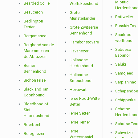
Mioritic
Bearded Collie
Wolfskeeshond
Herdershon
Beauceron
Grote
Rottweiler
Munsterlander
Bedlington
Russkiy Toy
Terrier
Grote Zwitserse
Sennenhond
Saarloos
Bergamasco
wolfhond
Hamiltonstovare
Berghond van de
Sabueso
Maremmen en
Havanezer
Espanol
de Abruzzen
Hollandse
Saluki
Berner
Herdershond
Sennenhond
Samojeed
Hollandse
Bichon Frise
Smoushond
Sarplaninac
Black and Tan
Hovawart
Schapendoe
Coonhound
Ierse Rood-Witte
Schipperke
Bloedhond of
Setter
Schotse
Sint
Ierse Setter
Herdershon
Hubertushond
Ierse Terrier
Schotse Terr
Boerboel
Ierse
Schweizer
Bolognezer
Waterspaniel