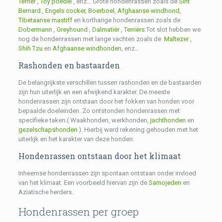
Terrier
,
Toy poedel
, enz… Grote hondenrassen zoals de
Sint
Bernard
,
Engels cocker
,
Boerboel
,
Afghaanse windhond
,
Tibetaanse mastiff
en kortharige hondenrassen zoals de
Dobermann
,
Greyhound
,
Dalmatiër
,
Terriërs
.Tot slot hebben we
nog de hondenrassen met lange vachten zoals de
Maltezer
,
Shih Tzu
en
Afghaanse windhonden
, enz…
Rashonden en bastaarden
De belangrijkste verschillen tussen rashonden en de bastaarden
zijn hun uiterlijk en een afwijkend karakter. De meeste
hondenrassen zijn ontstaan door het fokken van honden voor
bepaalde doeleinden. Zo ontstonden hondenrassen met
specifieke taken.( Waakhonden, werkhonden,
jachthonden
en
gezelschapshonden
). Hierbij werd rekening gehouden met het
uiterlijk en het karakter van deze honden.
Hondenrassen ontstaan door het klimaat
Inheemse hondenrassen zijn spontaan ontstaan onder invloed
van het klimaat. Een voorbeeld hiervan zijn de
Samojeden
en
Aziatische herders.
Hondenrassen per groep