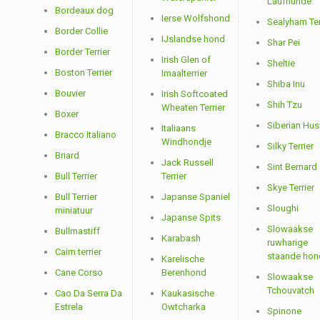
Laufhunde
Bordeaux dog
Ierse Wolfshond
Sealyham Ter
Border Collie
IJslandse hond
Shar Pei
Border Terrier
Irish Glen of
Sheltie
Boston Terrier
Imaalterrier
Shiba Inu
Bouvier
Irish Softcoated
Shih Tzu
Wheaten Terrier
Boxer
Siberian Hus
Italiaans
Bracco Italiano
Windhondje
Silky Terrier
Briard
Jack Russell
Sint Bernard
Bull Terrier
Terrier
Skye Terrier
Bull Terrier
Japanse Spaniel
Sloughi
miniatuur
Japanse Spits
Slowaakse
Bullmastiff
Karabash
ruwharige
Cairn terrier
staande hon
Karelische
Cane Corso
Berenhond
Slowaakse
Tchouvatch
Cao Da Serra Da
Kaukasische
Estrela
Owtcharka
Spinone