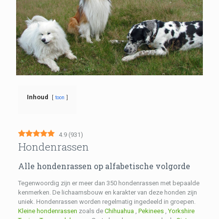
Inhoud
toon
4.9
(
931
)
Hondenrassen
Alle hondenrassen op alfabetische volgorde
Tegenwoordig zijn er meer dan 350 hondenrassen met bepaalde
kenmerken. De lichaamsbouw en karakter van deze honden zijn
uniek. Hondenrassen worden regelmatig ingedeeld in groepen.
Kleine hondenrassen
zoals de
Chihuahua
,
Pekinees
,
Yorkshire