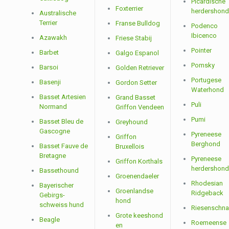
Picardische
Foxterrier
herdershond
Australische
Terrier
Franse Bulldog
Podenco
Ibicenco
Azawakh
Friese Stabij
Pointer
Barbet
Galgo Espanol
Pomsky
Barsoi
Golden Retriever
Portugese
Basenji
Gordon Setter
Waterhond
Basset Artesien
Grand Basset
Puli
Normand
Griffon Vendeen
Pumi
Basset Bleu de
Greyhound
Gascogne
Pyreneese
Griffon
Berghond
Basset Fauve de
Bruxellois
Bretagne
Pyreneese
Griffon Korthals
herdershond
Bassethound
Groenendaeler
Rhodesian
Bayerischer
Groenlandse
Ridgeback
Gebirgs-
hond
schweiss hund
Riesenschna
Grote keeshond
Beagle
Roemeense
en