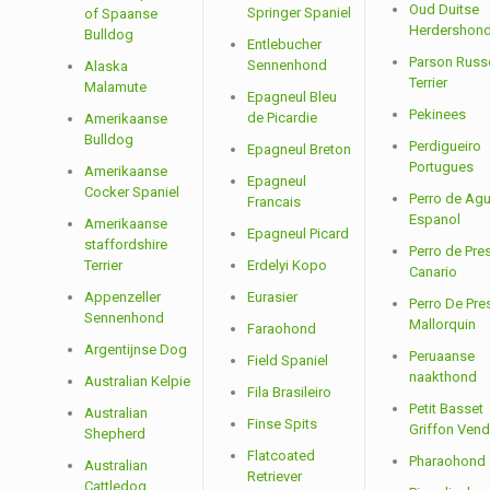
Oud Duitse
Springer Spaniel
of Spaanse
Herdershon
Bulldog
Entlebucher
Parson Russe
Sennenhond
Alaska
Terrier
Malamute
Epagneul Bleu
Pekinees
de Picardie
Amerikaanse
Bulldog
Perdigueiro
Epagneul Breton
Portugues
Amerikaanse
Epagneul
Cocker Spaniel
Perro de Ag
Francais
Espanol
Amerikaanse
Epagneul Picard
staffordshire
Perro de Pre
Terrier
Erdelyi Kopo
Canario
Appenzeller
Eurasier
Perro De Pre
Sennenhond
Mallorquin
Faraohond
Argentijnse Dog
Peruaanse
Field Spaniel
naakthond
Australian Kelpie
Fila Brasileiro
Petit Basset
Australian
Finse Spits
Griffon Ven
Shepherd
Flatcoated
Pharaohond
Australian
Retriever
Cattledog