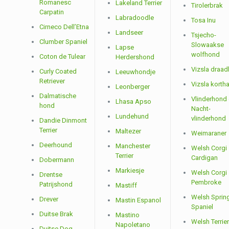
Romanesc
Lakeland Terrier
Tirolerbrak
Carpatin
Labradoodle
Tosa Inu
Cirneco Dell’Etna
Landseer
Tsjecho-
Clumber Spaniel
Slowaakse
Lapse
wolfhond
Coton de Tulear
Herdershond
Vizsla draad
Curly Coated
Leeuwhondje
Retriever
Vizsla korth
Leonberger
Dalmatische
Vlinderhond
Lhasa Apso
hond
Nacht-
Lundehund
vlinderhond
Dandie Dinmont
Terrier
Maltezer
Weimaraner
Deerhound
Manchester
Welsh Corgi
Terrier
Cardigan
Dobermann
Markiesje
Welsh Corgi
Drentse
Pembroke
Patrijshond
Mastiff
Welsh Sprin
Drever
Mastin Espanol
Spaniel
Duitse Brak
Mastino
Welsh Terrier
Napoletano
Duitse Dog