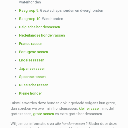
waterhonden
Rasgroep 9
: Gezelschapshonden en dwerghonden
Rasgroep 10
: Windhonden
Belgische hondenrassen
Nederlandse hondenrassen
Franse rassen
Portugese rassen
Engelse rassen
Japanse rassen
Spaanse rassen
Russische rassen
Kleine honden
Dikwijls worden deze honden ook ingedeeld volgens hun grote,
dan spreken we over mini hondenrassen,
kleine rassen
, middel
grote rassen,
grote rassen
en extra grote hondenrassen.
Wil je meer informatie over
alle hondenrassen
? Blader door deze